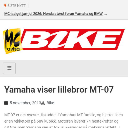
SISTE NYTT
MC-salget jan-jul 2026: Honda størst foran Yamaha og BMW
Yamaha viser lillebror MT-07
5 november, 2013
Bike
MT-07 er det nyeste tilskuddet i Yamahas MT-familie, og hjertet i den
er en rekketoer på 689 kubikk. Motoren leverer 74 hestekrefter og
68 Nm, men Yamaha sier at fokus ikke ligger på maksimal effekt. I