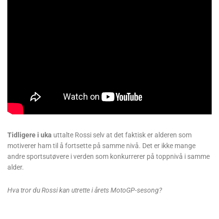
Tidligere i uka
uttalte Rossi selv at det faktisk er alderen som
motiverer ham til å fortsette på samme nivå. Det er ikke mange
andre sportsutøvere i verden som konkurrerer på toppnivå i samme
alder.
Hva tror du Rossi kan utrette i årets MotoGP-sesong?