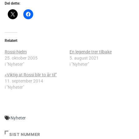
Del dette:
Relatert
Rossi-hjelm
En legende trer tilbake
25. oktober 2005
5. august 2021
i "Nyheter"
i "Nyheter"
«Viktig at Rossi blir to år til”
11. september 2014
i "Nyheter"
Nyheter
SIST NUMMER