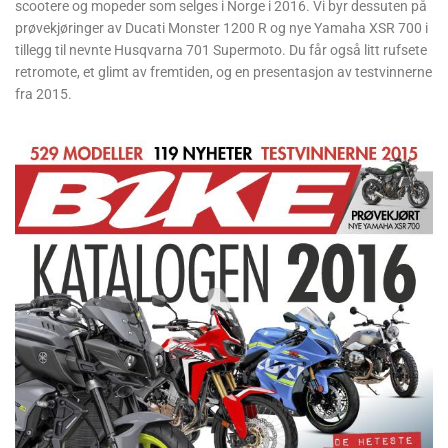
scootere og mopeder som selges i Norge i 2016. Vi byr dessuten på
prøvekjøringer av Ducati Monster 1200 R og nye Yamaha XSR 700 i
tillegg til nevnte Husqvarna 701 Supermoto. Du får også litt rufsete
retromote, et glimt av fremtiden, og en presentasjon av testvinnerne
fra 2015.