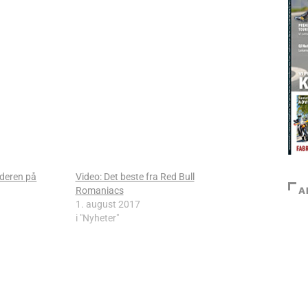
deren på
Video: Det beste fra Red Bull
Romaniacs
A
1. august 2017
i "Nyheter"