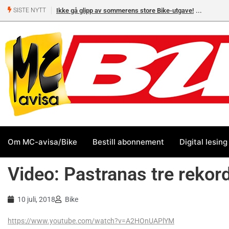
Ikke gå glipp av sommerens store Bike-utgave!
SISTE NYTT
Om MC-avisa/Bike
Bestill abonnement
Digital lesing
Video: Pastranas tre reko
10 juli, 2018
Bike
https://www.youtube.com/watch?v=A2HOnUAPlYM