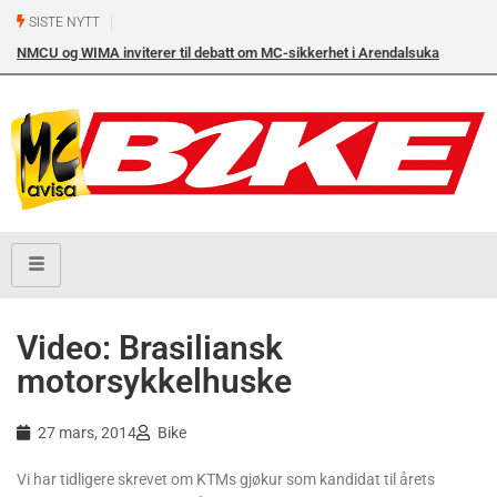
SISTE NYTT
NMCU og WIMA inviterer til debatt om MC-sikkerhet i Arendalsuka
onsdag 12. august kl. 17.00 i Arendal Frikirke
Video: Brasiliansk
motorsykkelhuske
27 mars, 2014
Bike
Vi har tidligere skrevet om KTMs gjøkur som kandidat til årets