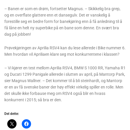
– Banen er som en drøm, fortsetter Magnus. – Skikkelig bra grep,
og en overflate glattere enn et dansegulv. Det er vanskelig å
forestille seg en bedre form for banekjøring enn å få anledning til å
få låne en helt ny superbike på en bane som denne. En svært bra
dag på jobben!
Prøvekjøringen av Aprilia RSV4 kan du lese allerede i Bike nummer 6.
Men hvordan vil Apriliaen klare seg mot konkurrentene i klassen?
– Vi kjører en test mellom Aprilia RSV4, BMW S 1000 RR, Yamaha R1
og Ducati 1299 Panigale allerede i slutten av april, på Mantorp Park,
sier Magnus Wallner. – Det kommer til å bli steinhardt, og Mantorp
er en av få svenske baner der høy effekt virkelig spiller en rolle. Men
det skulle ikke forbause meg om RSV4 også blir en hvass
konkurrent i 2015; så bra er den.
Del dette: