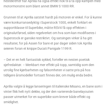
hestekrefter har Aprilia nå også effekt nok til å ta opp kampen med
motormonstre som blant annet BMW S 1000 RR.
Grunnen til at Aprilia satstet hardt på motoren er enkel. For å kunne
være konkurransedyktig i Superstock 1000, enkelt forklart en
supportklasse til Superbike, måtte RSV4 få opp effekten i
originalutførsel, siden regelverket om hva som kan modifiseres i
Superstock er ganske restriktivt. Og satsingen virker å ha gitt
resultater, for på Assen for bare et par dager siden tok Aprilia
seieren foran et knippe Ducati Panigale 1199 R.
– Det er en helt fantastisk sykkel, forteller en nesten poetisk
sjefredaktør. – Merkbart mer effekt på topp, samtidig som den
utrolig fine kjørbarheten og følsomheten vi satte pris på hos
tidligere årsmodeller fortsatt finnes der, om mulig enda bedre.
Aprilia valgte å legge lanseringen til italienske Misano, en bane som i
vinter fikk helt nytt dekke, og der den varierende banelayouten
passer utmerket for en superbike som krever både effekt og
smidighet.