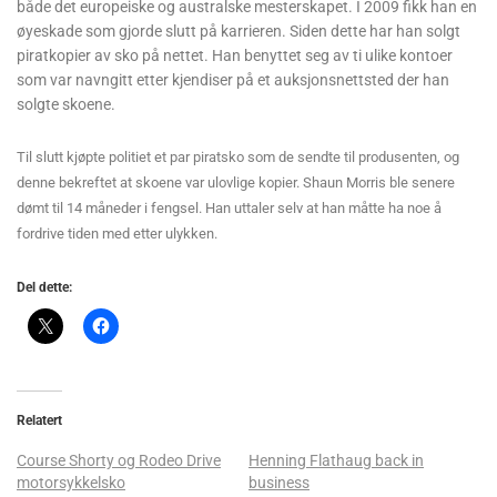
både det europeiske og australske mesterskapet. I 2009 fikk han en
øyeskade som gjorde slutt på karrieren. Siden dette har han solgt
piratkopier av sko på nettet. Han benyttet seg av ti ulike kontoer
som var navngitt etter kjendiser på et auksjonsnettsted der han
solgte skoene.
Til slutt kjøpte politiet et par piratsko som de sendte til produsenten, og
denne bekreftet at skoene var ulovlige kopier. Shaun Morris ble senere
dømt til 14 måneder i fengsel. Han uttaler selv at han måtte ha noe å
fordrive tiden med etter ulykken.
Del dette:
Relatert
Course Shorty og Rodeo Drive
Henning Flathaug back in
motorsykkelsko
business