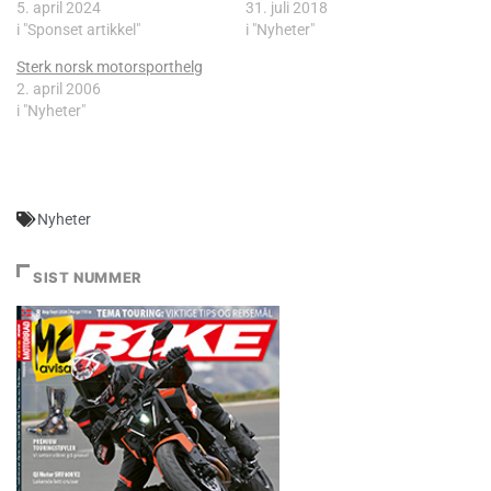
5. april 2024
31. juli 2018
i "Sponset artikkel"
i "Nyheter"
Sterk norsk motorsporthelg
2. april 2006
i "Nyheter"
Nyheter
SIST NUMMER