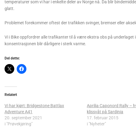
temperaturer som vi har i enkelte deler av Norge nå. Da blir bindemiddel
glatt.
Problemet forekommer oftest der trafikken svinger, bremser eller aksel
Vi i Bike oppfordrer alle trafikanter til å være ekstra obs på underlage
konsentrasjonen blir dårligere i sterk varme.
Del dette:
Relatert
Vi har kjørt: Bridgestone Battlax
Aprilia Caponord Rally – h
Adventure A41
klissvåt på Sardinia
20. september 2021
17. februar 2015
i "Prøvekjøring"
i "Nyheter"