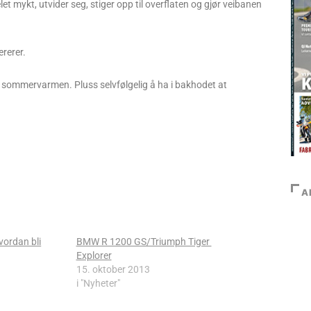
et mykt, utvider seg, stiger opp til overflaten og gjør veibanen
ererer.
t i sommervarmen. Pluss selvfølgelig å ha i bakhodet at
A
vordan bli
BMW R 1200 GS/Triumph Tiger
Explorer
15. oktober 2013
i "Nyheter"