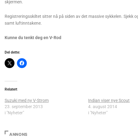
skjermen.
Registreringsskiltet sitter nå på siden av det massive sykkelen. Sjekk
samt luftinntakene.
Kunne du tenkt deg en V-Rod
Del dette:
Relatert
Suzuki med ny V-Strom
Indian viser nye Scout
23. september 2013
4. august 2014
i "Nyheter"
i "Nyheter"
ANNONS