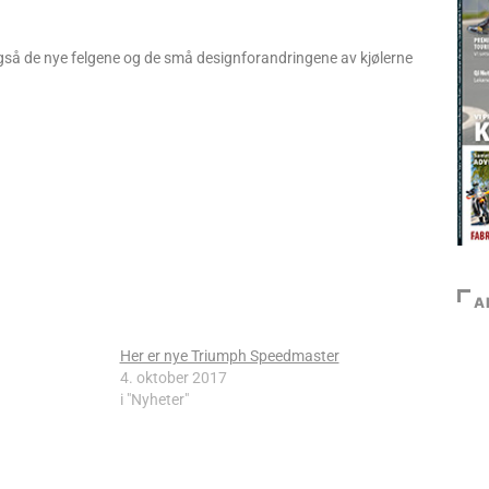
 også de nye felgene og de små designforandringene av kjølerne
A
Her er nye Triumph Speedmaster
4. oktober 2017
i "Nyheter"