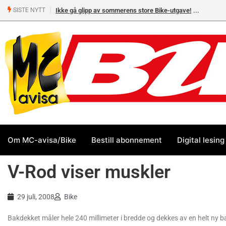
Ikke gå glipp av sommerens store Bike-utgave!
SISTE NYTT
Om MC-avisa/Bike
Bestill abonnement
Digital lesing
V-Rod viser muskler
29 juli, 2008
Bike
Bakdekket måler hele 240 millimeter i bredde og dekkes av en helt ny b