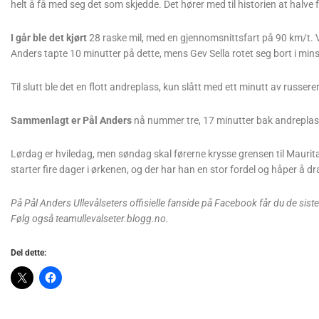
helt å få med seg det som skjedde. Det hører med til historien at halve f
I går ble det kjørt
28 raske mil, med en gjennomsnittsfart på 90 km/t. Ve
Anders tapte 10 minutter på dette, mens Gev Sella rotet seg bort i minst
Til slutt ble det en flott andreplass, kun slått med ett minutt av russe
Sammenlagt er Pål Anders
nå nummer tre, 17 minutter bak andreplas
Lørdag er hviledag, men søndag skal førerne krysse grensen til Mauri
starter fire dager i ørkenen, og der har han en stor fordel og håper å d
På Pål Anders Ullevålseters offisielle fanside på Facebook får du de sist
Følg også teamullevalseter.blogg.no.
Del dette: