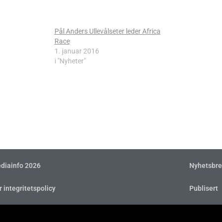
Pål Anders Ullevålseter leder Africa
Race
1. januar 2016
i "Nyheter"
diainfo 2026
Nyhetsbre
r integritetspolicy
Publisert