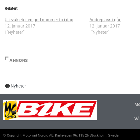
Relatert
Ullevålseter en god nummer to i dag
Andreplass i går
12. januar 2017
12. januar 2017
i "Nyheter"
i "Nyheter"
ANNONS
Nyheter
Me
Vå
© Copyright Motorrad Nordic AB, Karlavägen 96, 115 26 Stockholm, Sweden