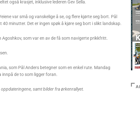
eltet også krasjet, inklusive lederen Gev Sella.
iene var små og vanskelige å se, og flere kjørte seg bort. Pål
 40 minutter. Det er ingen spøk å kjøre seg bort i slikt landskap.
ren Agoshkov, som var en av de få som navigerte prikkfritt.
sen.
tania, som Pål Anders betegner som en enkel rute. Mandag
ra innpå de to som ligger foran.
A
e oppdateringene, samt bilder fra ørkenrallyet.