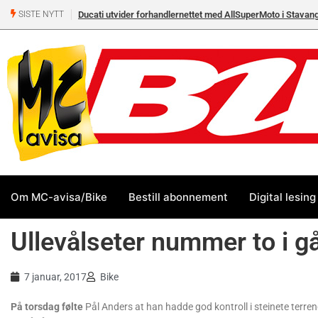
Ducati utvider forhandlernettet med AllSuperMoto i Stavan
SISTE NYTT
Om MC-avisa/Bike
Bestill abonnement
Digital lesing
Ullevålseter nummer to i g
7 januar, 2017
Bike
På torsdag følte
Pål Anders at han hadde god kontroll i steinete terreng,