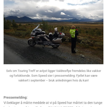
Selv om Touring Treff er avlyst ligger Valdresflye fremdeles like vakker
og forlokkende. Som Speed sier i pressemelding: Fjellet kan være
vakkert i september – bruk anledningen hvis du kan!
Pressemelding:
Vi beklager å måtte meddele at vi på Speed har måttet ta den tunge