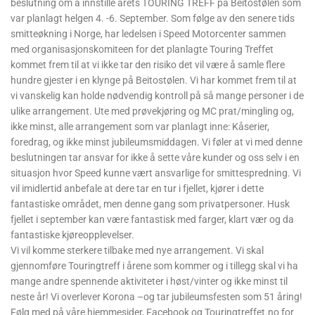
beslutning om å innstille årets TOURING TREFF på Beitostølen som
var planlagt helgen 4. -6. September. Som følge av den senere tids
smitteøkning i Norge, har ledelsen i Speed Motorcenter sammen
med organisasjonskomiteen for det planlagte Touring Treffet
kommet frem til at vi ikke tar den risiko det vil være å samle flere
hundre gjester i en klynge på Beitostølen. Vi har kommet frem til at
vi vanskelig kan holde nødvendig kontroll på så mange personer i de
ulike arrangement. Ute med prøvekjøring og MC prat/mingling og,
ikke minst, alle arrangement som var planlagt inne: Kåserier,
foredrag, og ikke minst jubileumsmiddagen. Vi føler at vi med denne
beslutningen tar ansvar for ikke å sette våre kunder og oss selv i en
situasjon hvor Speed kunne vært ansvarlige for smittespredning. Vi
vil imidlertid anbefale at dere tar en tur i fjellet, kjører i dette
fantastiske området, men denne gang som privatpersoner. Husk
fjellet i september kan være fantastisk med farger, klart vær og da
fantastiske kjøreopplevelser.
Vi vil komme sterkere tilbake med nye arrangement. Vi skal
gjennomføre Touringtreff i årene som kommer og i tillegg skal vi ha
mange andre spennende aktiviteter i høst/vinter og ikke minst til
neste år! Vi overlever Korona –og tar jubileumsfesten som 51 åring!
Følg med på våre hjemmesider, Facebook og Touringtreffet.no for