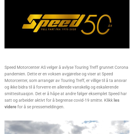
Speed Motorcenter AS velger å avlyse Touring Treff grunnet Corona
pandemien. Dette er en voksen avgjørelse og viser at Speed
Motorcenter, som arrangør av Touring Treff, er villige til å ta ansvar
og ikke bidra til å forverre en allerede vanskelig og eskalerende
smittesituasjon. Det er å håpe at andre følger eksemplet Speed har
satt og arbeider aktivt for å begrense covid-19 smitte. Klikk
les
videre
for å se pressemeldingen.