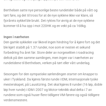
Berthelsen satte nye personlige beste rundetider både på vått og
tørt føre, og det til tross for at de nye syklene ikke var klare, så
fjorårets sykkel ble brukt. Det ryktes for øvrig at de nye syklene
kommer til å ha opp i mot 220HK og en vekt på ca 168kg.
Ingen i nærheten
Den gamle sykkelen var likevel ingen hindring for å kjøre fort og det
ble kjørt stabilt på 1.37 runder, noe som er nesten et sekund
forbedring fra året før. Store deler av norgeseliten i roadracing
deltok på den samme samlingen, men ingen var i nærheten av
rundetidene til Berthelsen, verken på tørt eller vått underlag.
Sesongen for den sympatiske sørlendingen starter om knappe to
uker i Tyskland. Da kjøres første runde i IDM, internasjonale tyske
mesterskapet, på Lausitzring. Det skal kjøres 8 runder (16 løp, doble
løp hver runde) i IDM i 2007 og Motor-teknikk skal delta i 7 av
rundene som også huser flere tidligere VM-førere og også tidligere
verdensmestere.