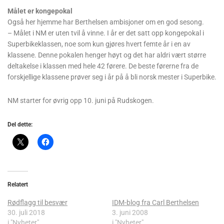
Målet er kongepokal
Også her hjemme har Berthelsen ambisjoner om en god sesong.
– Målet i NM er uten tvil å vinne. I år er det satt opp kongepokal i
Superbikeklassen, noe som kun gjøres hvert femte år i en av
klassene. Denne pokalen henger høyt og det har aldri vært større
deltakelse i klassen med hele 42 førere. De beste førerne fra de
forskjellige klassene prøver seg i år på å bli norsk mester i Superbike.
NM starter for øvrig opp 10. juni på Rudskogen.
Del dette:
Relatert
Rødflagg til besvær
IDM-blog fra Carl Berthelsen
30. juli 2018
3. juni 2008
i "Nyheter"
i "Nyheter"