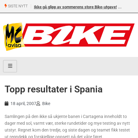
SISTE NYTT
Ikke gå glipp av sommerens store Bike-utgave!
Topp resultater i Spania
18 april, 2007
Bike
Samlingen på den ikke så ukjente banen i Cartagena inneholdt to
dager med sol, varmt vær, sterke rundetider og mye testing av nytt
utstyr. Regnet kom den tredje, og siste dagen og teamet fikk testet
ut regndekk og forskjellige oppsett på det våte føret.