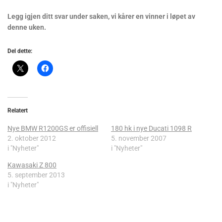
Legg igjen ditt svar under saken, vi kårer en vinner i løpet av
denne uken.
Del dette:
Relatert
Nye BMW R1200GS er offisiell
180 hk i nye Ducati 1098 R
2. oktober 2012
5. november 2007
i "Nyheter"
i "Nyheter"
Kawasaki Z 800
5. september 2013
i "Nyheter"