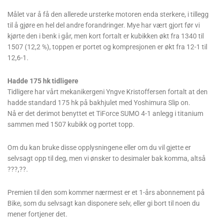
Målet var å få den allerede ursterke motoren enda sterkere, i tillegg
til å gjøre en hel del andre forandringer. Mye har vært gjort før vi
kjørte den i benk i går, men kort fortalt er kubikken økt fra 1340 til
1507 (12,2 %), toppen er portet og kompresjonen er økt fra 12-1 til
12,6-1.
Hadde 175 hk tidligere
Tidligere har vårt mekanikergeni Yngve Kristoffersen fortalt at den
hadde standard 175 hk på bakhjulet med Yoshimura Slip on.
Nå er det derimot benyttet et TiForce SUMO 4-1 anlegg i titanium
sammen med 1507 kubikk og portet topp.
Om du kan bruke disse opplysningene eller om du vil gjette er
selvsagt opp til deg, men vi ønsker to desimaler bak komma, altså
???,??.
Premien til den som kommer nærmest er et 1-års abonnement på
Bike, som du selvsagt kan disponere selv, eller gi bort til noen du
mener fortjener det.