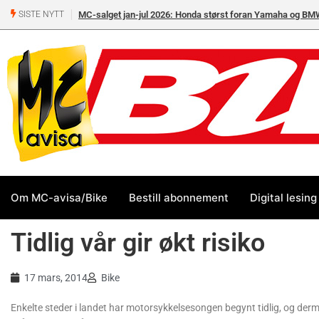
MC-salget jan-jul 2026: Honda størst foran Yamaha og BM
SISTE NYTT
Om MC-avisa/Bike
Bestill abonnement
Digital lesing
Tidlig vår gir økt risiko
17 mars, 2014
Bike
Enkelte steder i landet har motorsykkelsesongen begynt tidlig, og dermed