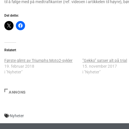
til å følge med på medtrafikanter (ref. videoen i artikkelen til høyre),
Del dette:
Relatert
Første glimt av Triumphs Moto2-sykler
”Gekko” satser alt på trial
19. februar 2018
15. november 2017
i "Nyheter"
i "Nyheter"
ANNONS
Nyheter