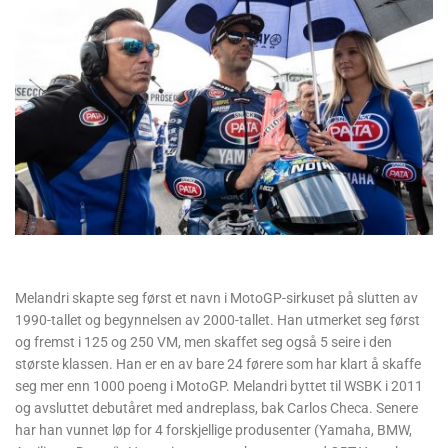
Melandri skapte seg først et navn i MotoGP-sirkuset på slutten av
1990-tallet og begynnelsen av 2000-tallet. Han utmerket seg først
og fremst i 125 og 250 VM, men skaffet seg også 5 seire i den
største klassen. Han er en av bare 24 førere som har klart å skaffe
seg mer enn 1000 poeng i MotoGP. Melandri byttet til WSBK i 2011
og avsluttet debutåret med andreplass, bak Carlos Checa. Senere
har han vunnet løp for 4 forskjellige produsenter (Yamaha, BMW,