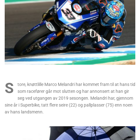
S
tore, knøttlille Marco Melandri har kommet fram til at hans tid
som racefører går mot slutten og har annonsert at han gir
seg ved utgangen av 2019 sesongen. Melandri har, gjennom
sine år i Superbike, tatt flere seire (22) og pallplasser (75) enn noen
av hans landsmenn.