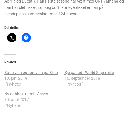
Aprilia og Ducati). Hans siste sesong har vært med GRT Yamaha og
han har slett ikke gjort seg bort. For øyeblikket er han på
niendeplass sammenlagt med 124 poeng.
Del dette:
Relatert
Både vinn og forsvinn på Brno
Sju på rad i World Superbike
10. juni 2018
16. september 2018
i "Nyheter"
i "Nyheter"
Ny dobbelttriumf i Assen
30. april 2017
i "Nyheter"