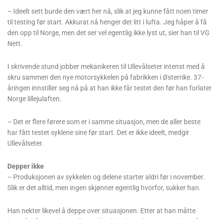
– Ideelt sett burde den vært her nå, slik at jeg kunne fått noen timer
til testing før start. Akkurat nå henger det litt i lufta. Jeg håper å få
den opp til Norge, men det ser vel egentlig ikke lyst ut, sier han til VG
Nett.
I skrivende stund jobber mekanikeren til Ullevålseter intenst med å
skru sammen den nye motorsykkelen på fabrikken i Østerrike. 37-
åringen innstiller seg nå på at han ikke får testet den før han forlater
Norge lillejulaften.
– Det er flere førere som er i samme situasjon, men de aller beste
har fått testet syklene sine før start. Det er ikke ideelt, medgir
Ullevålseter.
Depper ikke
– Produksjonen av sykkelen og delene starter aldri før i november.
Slik er det alltid, men ingen skjønner egentlig hvorfor, sukker han.
Han nekter likevel å deppe over situasjonen. Etter at han måtte