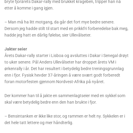
bryte fjorårets Dakar-rally med brukket krageben, tripper han nå
etter å komme i gang igjen.
– Man må ha litt motgang, da går det fort mye bedre senere.
Dersom jeg hadde stilt til start med en prikkfri forberedelse bak meg,
hadde jeg hatt en dårlig følelse, sier Ullevålseter.
Jakter seier
Årets Dakar-rally starter i Lisboa og avsluttes i Dakar i Senegal drøyt
to uker senere. Pål Anders Ullevålseter har droppet årets VM i
ørkenrally i år. Det har resultert i betydelig bedre treningsgrunnlag
enn i fjor. Fysisk hevder 37-åringen å være svært godt forberedt
foran motorfesten gjennom Nordvest-Afrika på nyåret.
Der kommer han til å jakte en sammenlagtseier med en sykkel som
skal være betydelig bedre enn den han brukte i fjor.
– Bensintanken er ikke like stor, og rammen er helt ny. Sykkelen er i
det hele tatt lettere og mer håndterlig.