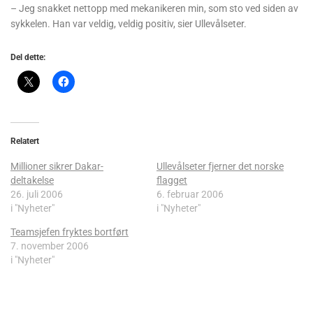
– Jeg snakket nettopp med mekanikeren min, som sto ved siden av
sykkelen. Han var veldig, veldig positiv, sier Ullevålseter.
Del dette:
Relatert
Millioner sikrer Dakar-
Ullevålseter fjerner det norske
deltakelse
flagget
26. juli 2006
6. februar 2006
i "Nyheter"
i "Nyheter"
Teamsjefen fryktes bortført
7. november 2006
i "Nyheter"