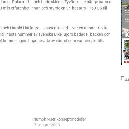
dan till Polartreffet och hade skitkul. Tyvärr reste bägge barnen
 mils erfarenhet innan och styrde en 34-hästars 1150 GS till
n och Harald Hårfagre – snusen kallad – var en annan trevlig
ild i nästa nummer av svenska Bike. Björn badade i bäcken och
ske) kommer igen. Imponerade av vädret som var hemskt tills
A
Triumph viser konseptmodeller
17. januar 2008