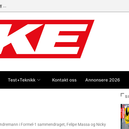
W
Test+Teknikk
Kontakt oss
Annonsere 2026
S
 andremann i Formel-1 sammendraget, Felipe Massa og Nicky