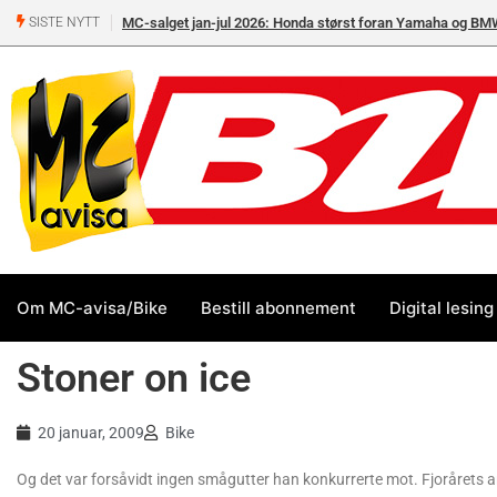
MC-salget jan-jul 2026: Honda størst foran Yamaha og BM
SISTE NYTT
Om MC-avisa/Bike
Bestill abonnement
Digital lesing
Stoner on ice
20 januar, 2009
Bike
Og det var forsåvidt ingen smågutter han konkurrerte mot. Fjorårets