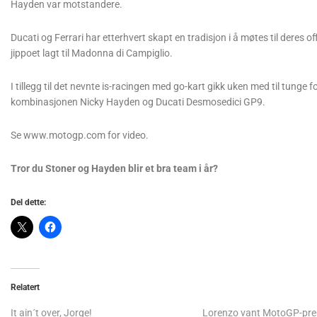
Hayden var motstandere.
Ducati og Ferrari har etterhvert skapt en tradisjon i å møtes til deres of
jippoet lagt til Madonna di Campiglio.
I tillegg til det nevnte is-racingen med go-kart gikk uken med til tunge
kombinasjonen Nicky Hayden og Ducati Desmosedici GP9.
Se www.motogp.com for video.
Tror du Stoner og Hayden blir et bra team i år?
Del dette:
Relatert
It ain´t over, Jorge!
Lorenzo vant MotoGP-pre