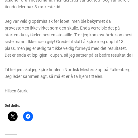
tiendedeler bak 3.raskeste tid.
Jeg var veldig optimistisk før løpet, men ble bekymret da
prøvestarten ikke virket som den skulle. Enda verre ble det på
starten da sykkelen nesten sto stille. Tror jeg kom avgårde som nest
siste mann. Ikke noen gøy! Greide til slutt å kjøre meg opp til 13.
plass, men jeg er ærlig talt ikke veldig fornøyd med det resultatet.
Det er enda et løp igjen i cupen, så jeg satser på et bedre resultat da!
Til helgen skal jeg kjøre finalen i Nordisk Mesterskap på Falkenberg.
Jeg leder sammenlagt, så målet er å ta hjem tittelen.
Hilsen Sturla
Del dette: