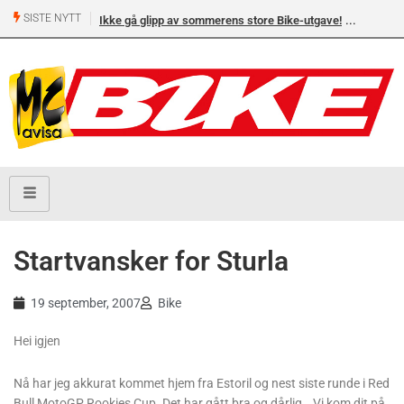
SISTE NYTT
Ikke gå glipp av sommerens store Bike-utgave!
Startvansker for Sturla
19 september, 2007
Bike
Hei igjen
Nå har jeg akkurat kommet hjem fra Estoril og nest siste runde i Red
Bull MotoGP Rookies Cup. Det har gått bra og dårlig… Vi kom dit på