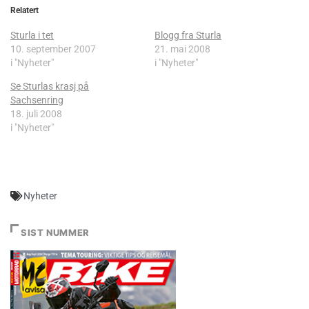
Relatert
Sturla i tet
Blogg fra Sturla
10. september 2007
21. mai 2008
i "Nyheter"
i "Nyheter"
Se Sturlas krasj på
Sachsenring
18. juli 2008
i "Nyheter"
Nyheter
SIST NUMMER