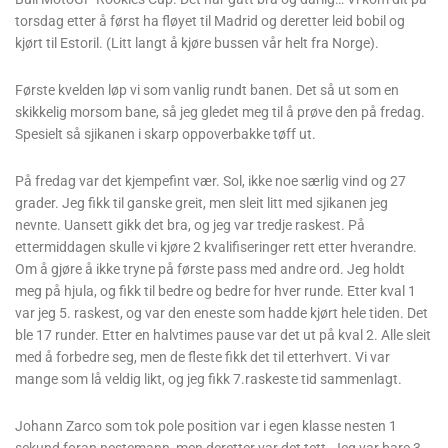
torsdag etter å først ha fløyet til Madrid og deretter leid bobil og
kjørt til Estoril. (Litt langt å kjøre bussen vår helt fra Norge).
Første kvelden løp vi som vanlig rundt banen. Det så ut som en
skikkelig morsom bane, så jeg gledet meg til å prøve den på fredag.
Spesielt så sjikanen i skarp oppoverbakke tøff ut.
På fredag var det kjempefint vær. Sol, ikke noe særlig vind og 27
grader. Jeg fikk til ganske greit, men sleit litt med sjikanen jeg
nevnte. Uansett gikk det bra, og jeg var tredje raskest. På
ettermiddagen skulle vi kjøre 2 kvalifiseringer rett etter hverandre.
Om å gjøre å ikke tryne på første pass med andre ord. Jeg holdt
meg på hjula, og fikk til bedre og bedre for hver runde. Etter kval 1
var jeg 5. raskest, og var den eneste som hadde kjørt hele tiden. Det
ble 17 runder. Etter en halvtimes pause var det ut på kval 2. Alle sleit
med å forbedre seg, men de fleste fikk det til etterhvert. Vi var
mange som lå veldig likt, og jeg fikk 7.raskeste tid sammenlagt.
Johann Zarco som tok pole position var i egen klasse nesten 1
sekund foran nestemann, men deretter var det tett. Jeg var bare 3