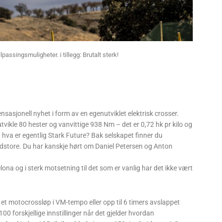
assingsmuligheter. i tillegg: Brutalt sterk!
nsasjonell nyhet i form av en egenutviklet elektrisk crosser.
kle 80 hester og vanvittige 938 Nm – det er 0,72 hk pr kilo og
– hva er egentlig Stark Future? Bak selskapet finner du
dstore. Du har kanskje hørt om Daniel Petersen og Anton
lona og i sterk motsetning til det som er vanlig har det ikke vært
l et motocrossløp i VM-tempo eller opp til 6 timers avslappet
00 forskjellige innstillinger når det gjelder hvordan