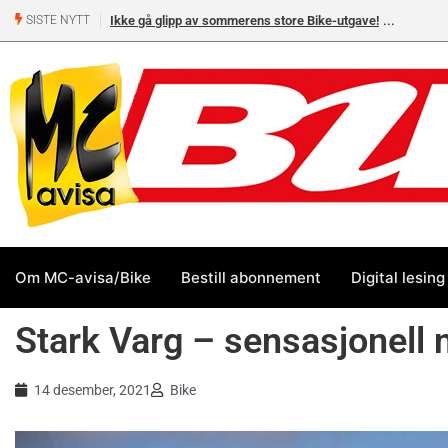
Ikke gå glipp av sommerens store Bike-utgave!
MC-salget
SISTE NYTT
Yamaha 
Om MC-avisa/Bike
Bestill abonnement
Digital lesing
Stark Varg – sensasjonell 
14 desember, 2021
Bike