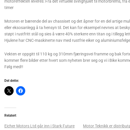
motoreffekten leveres: Fra det virtuelle svinghjulet til motorbrems, fra 
timer
Motoren er bærende del av chassiset og det åpner for en del artige muli
eller eksosanlegg å ta hensyn til. Det kan for eksempel nevnes at besk
støpt i rustfritt stål og sies å være 40% sterkere enn titan og i tillegg let
Hjulene har CNC-maskinerte nav med rustfrie eiker og aluminiumsfelge
Vekten er oppgitt til 110 kg og 310mm fjæringsvei framme og bak fortelle
kommer flere bilder etter hvert som nyheten brer seg og vi i Bike komm
Følg med!!
Del dette:
Relatert
Eicher Motors Ltd går inn i Stark Future
Motor Teknikk er distribut