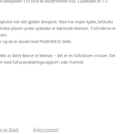
en beskjeden 125 til til en blodtrimmet 650. Ladetiden er 1-2
gheter når det gjelder designet. Man har ingen kjøler, luftboks
yttelse platen under sykkelen er bærende element. Fothvilerne er
tere.
r og de er skodd med Pirelli MX32 dekk.
r at dette ikke er et leketøy – det er en fullvoksen crosser. Det
er med full prøvekjøringsrapport i nær framtid.
ør av Stark
Årets crosser!