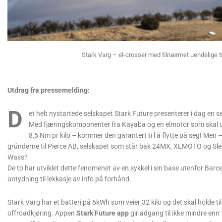
Stark Varg – el-crosser med tilnærmet uendelige tilp
Utdrag fra pressemelding:
D
et helt nystartede selskapet Stark Future presenterer i dag en se
Med fjæringskomponenter fra Kayaba og en elmotor som skal utvi
8,5 Nm pr kilo – kommer den garantert ti l å flytte på seg! Men 
gründerne til Pierce AB, selskapet som står bak 24MX, XLMOTO og Sle
Wass?
De to har utviklet dette fenomenet av en sykkel i sin base utenfor Barce
antydning til lekkasje av info på forhånd.
Stark Varg har et batteri på 6kWh som veier 32 kilo og det skal holde ti
offroadkjøring. Appen
Stark Future app
gir adgang til ikke mindre enn 1