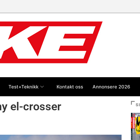
 jan-jul 2026: Honda størst foran
og BMW
Test+Teknikk
Kontakt oss
Annonsere 2026
ny el-crosser
S