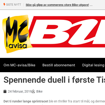
Ikke gå glipp av sommerens store Bike-utgave!
SISTE NYTT
Om MC-avisa/Bike
Bestill abonnement
Digital lesing
Spennende duell i første T
24 februar, 2019
Bike
Det ti runder lange sprintracet
ble en thriller fra start til mål, og de