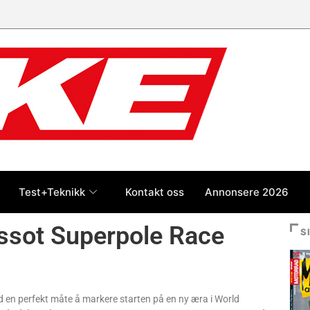
Test+Teknikk
Kontakt oss
Annonsere 2026
issot Superpole Race
S
rmed en perfekt måte å markere starten på en ny æra i World