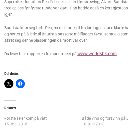
Superbike. Jonathan Rea lå i ledelsen inn i første sving, Alvaro Bauti
tredjeplass før første runde var kjørt. Han hadde også en kort gjeste
igjen.
Bautista kom seg forbi Rea, men til forskjell fra lørdagens race klarte 
og byttet på å lede til Bautista passerte målflagget først, samtidig s
sikret seg denne plasseringen da racet var over.
www.worldsbk.com
.
Du leser hele rapporten fra sprintracet på
Del dette:
Relatert
Første seier kom på vått
Både vinn og forsvinn på 
15. mai 2016
10. juni 2018