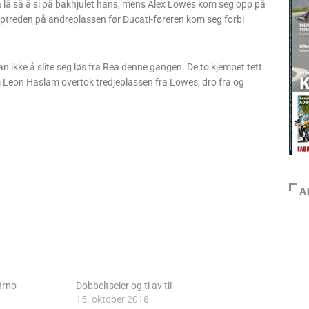
sta lå så å si på bakhjulet hans, mens Alex Lowes kom seg opp på
opptreden på andreplassen før Ducati-føreren kom seg forbi
han ikke å slite seg løs fra Rea denne gangen. De to kjempet tett
om Leon Haslam overtok tredjeplassen fra Lowes, dro fra og
A
Brno
Dobbeltseier og ti av ti!
15. oktober 2018