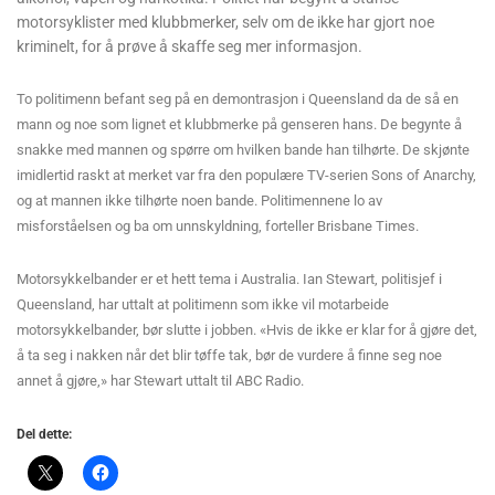
motorsyklister med klubbmerker, selv om de ikke har gjort noe
kriminelt, for å prøve å skaffe seg mer informasjon.
To politimenn befant seg på en demontrasjon i Queensland da de så en
mann og noe som lignet et klubbmerke på genseren hans. De begynte å
snakke med mannen og spørre om hvilken bande han tilhørte. De skjønte
imidlertid raskt at merket var fra den populære TV-serien Sons of Anarchy,
og at mannen ikke tilhørte noen bande. Politimennene lo av
misforståelsen og ba om unnskyldning, forteller Brisbane Times.
Motorsykkelbander er et hett tema i Australia. Ian Stewart, politisjef i
Queensland, har uttalt at politimenn som ikke vil motarbeide
motorsykkelbander, bør slutte i jobben.
«Hvis de ikke er klar for å gjøre det,
å ta seg i nakken når det blir tøffe tak, bør de vurdere å finne seg noe
annet å gjøre,» har Stewart uttalt til ABC Radio.
Del dette: