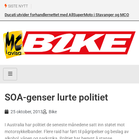
SISTE NYTT
Ducati utvider forhandlernettet med AllSuperMoto i Stavanger og MCO
Vollebekk i Oslo
SOA-genser lurte politiet
25 oktober, 2013
Bike
I Australia har politiet de seneste månedene satt inn støtet mot
motorsykkelbander. Flere raid har ført til pågripelser og beslag av
alkohol, våpen og narkotika. Politiet har begynt å stanse