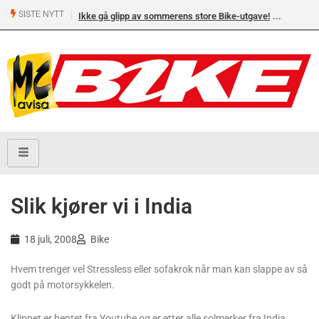
SISTE NYTT
Ikke gå glipp av sommerens store Bike-utgave!
Slik kjører vi i India
18 juli, 2008
Bike
Hvem trenger vel Stressless eller sofakrok når man kan slappe av så
godt på motorsykkelen.
Klippet er hentet fra Youtube og er etter alle solmerker fra India.