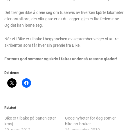
Det trenger ikke å dreie seg om tusenvis av hverken kjørte kilometer
eller antall ord, det viktigste er at du legger igjen et lite ferieminne.
Og det kan lønne seg.
Når vi i Bike er tilbake i begynnelsen av september velger vi ut tre
skribenter som får hver sin premie fra Bike.
Fortsatt god sommer og skriv i feltet under så tastene gløder!
Del dette:
Relatert
Bike er tilbake på banen etter
Gode nyheter for deg som er
krasj
bike.no-bruker
29. mars 2012
16. november 2010