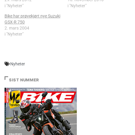
i "Nyheter"
i "Nyheter"
Bike har prøvekjørt nye Suzuki
GSX-R 750
2. mars 2004
i "Nyheter"
Nyheter
SIST NUMMER