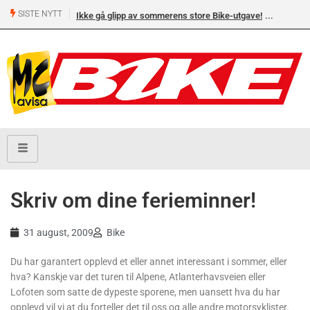
SISTE NYTT
Ikke gå glipp av sommerens store Bike-utgave!
Skriv om dine ferieminner!
31 august, 2009
Bike
Du har garantert opplevd et eller annet interessant i sommer, eller
hva? Kanskje var det turen til Alpene, Atlanterhavsveien eller
Lofoten som satte de dypeste sporene, men uansett hva du har
opplevd vil vi at du forteller det til oss og alle andre motorsyklister.