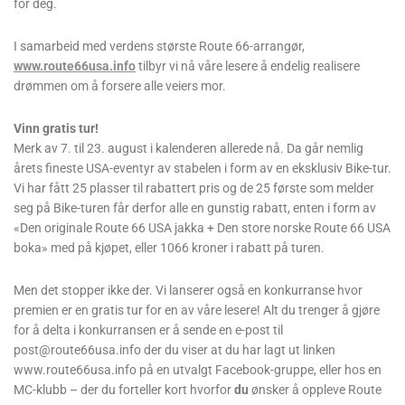
for deg.
I samarbeid med verdens største Route 66-arrangør,
www.route66usa.info
tilbyr vi nå våre lesere å endelig realisere
drømmen om å forsere alle veiers mor.
Vinn gratis tur!
Merk av 7. til 23. august i kalenderen allerede nå. Da går nemlig
årets fineste USA-eventyr av stabelen i form av en eksklusiv Bike-tur.
Vi har fått 25 plasser til rabattert pris og de 25 første som melder
seg på Bike-turen får derfor alle en gunstig rabatt, enten i form av
«Den originale Route 66 USA jakka + Den store norske Route 66 USA
boka» med på kjøpet, eller 1066 kroner i rabatt på turen.
Men det stopper ikke der. Vi lanserer også en konkurranse hvor
premien er en gratis tur for en av våre lesere! Alt du trenger å gjøre
for å delta i konkurransen er å sende en e-post til
post@route66usa.info der du viser at du har lagt ut linken
www.route66usa.info på en utvalgt Facebook-gruppe, eller hos en
MC-klubb – der du forteller kort hvorfor
du
ønsker å oppleve Route