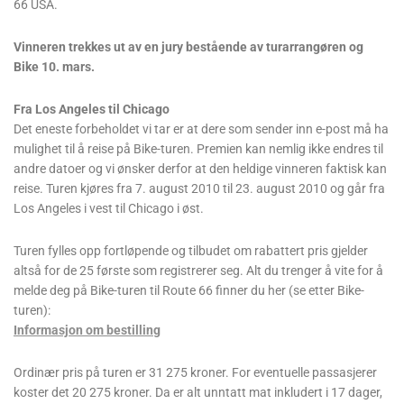
66 USA.
Vinneren trekkes ut av en jury bestående av turarrangøren og
Bike 10. mars.
Fra Los Angeles til Chicago
Det eneste forbeholdet vi tar er at dere som sender inn e-post må ha
mulighet til å reise på Bike-turen. Premien kan nemlig ikke endres til
andre datoer og vi ønsker derfor at den heldige vinneren faktisk kan
reise. Turen kjøres fra 7. august 2010 til 23. august 2010 og går fra
Los Angeles i vest til Chicago i øst.
Turen fylles opp fortløpende og tilbudet om rabattert pris gjelder
altså for de 25 første som registrerer seg. Alt du trenger å vite for å
melde deg på Bike-turen til Route 66 finner du her (se etter Bike-
turen):
Informasjon om bestilling
Ordinær pris på turen er 31 275 kroner. For eventuelle passasjerer
koster det 20 275 kroner. Da er alt unntatt mat inkludert i 17 dager,