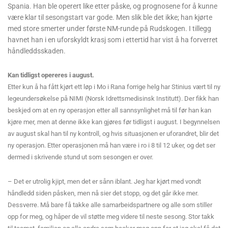
Spania. Han ble operert like etter påske, og prognosene for å kunne
være klar til sesongstart var gode. Men slik ble det ikke; han kjørte
med store smerter under første NM-runde på Rudskogen. I tillegg
havnet han i en uforskyldt krasj som i ettertid har vist å ha forverret
håndleddsskaden.
Kan tidligst opereres i august.
Etter kun å ha fått kjørt ett løp i Mo i Rana forrige helg har Stinius vært til ny
legeundersøkelse på NIMI (Norsk Idrettsmedisinsk Institutt). Der fikk han
beskjed om at en ny operasjon etter all sannsynlighet må til før han kan
kjøre mer, men at denne ikke kan gjøres før tidligst i august. I begynnelsen
av august skal han til ny kontroll, og hvis situasjonen er uforandret, blir det
ny operasjon. Etter operasjonen må han være i ro i 8 til 12 uker, og det ser
dermed i skrivende stund ut som sesongen er over.
– Det er utrolig kjipt, men det er sånn iblant. Jeg har kjørt med vondt
håndledd siden påsken, men nå sier det stopp, og det går ikke mer.
Dessverre. Må bare få takke alle samarbeidspartnere og alle som stiller
opp for meg, og håper de vil støtte meg videre til neste sesong. Stor takk