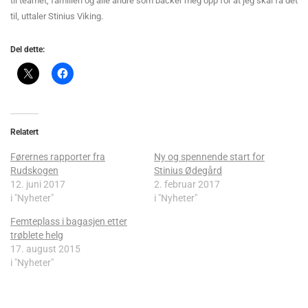
til teamet, familien og alle andre som backer meg opp for at jeg skal få det
til, uttaler Stinius Viking.
Del dette:
Relatert
Førernes rapporter fra
Ny og spennende start for
Rudskogen
Stinius Ødegård
12. juni 2017
2. februar 2017
i "Nyheter"
i "Nyheter"
Femteplass i bagasjen etter
trøblete helg
17. august 2015
i "Nyheter"