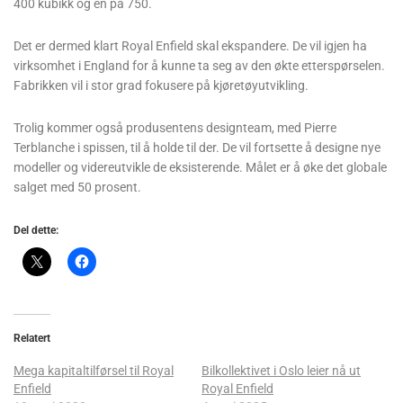
400 kubikk og en på 750.
Det er dermed klart Royal Enfield skal ekspandere. De vil igjen ha
virksomhet i England for å kunne ta seg av den økte etterspørselen.
Fabrikken vil i stor grad fokusere på kjøretøyutvikling.
Trolig kommer også produsentens designteam, med Pierre
Terblanche i spissen, til å holde til der. De vil fortsette å designe nye
modeller og videreutvikle de eksisterende. Målet er å øke det globale
salget med 50 prosent.
Del dette:
Relatert
Mega kapitaltilførsel til Royal
Bilkollektivet i Oslo leier nå ut
Enfield
Royal Enfield