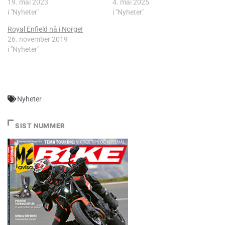
19. mai 2023
4. mai 2025
i "Nyheter"
i "Nyheter"
Royal Enfield nå i Norge!
26. november 2019
i "Nyheter"
Nyheter
SIST NUMMER