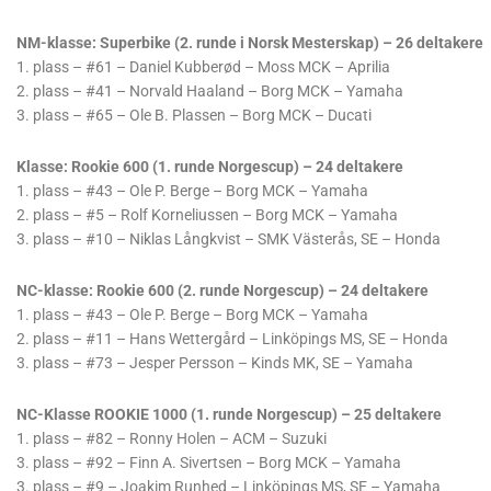
NM-klasse: Superbike (2. runde i Norsk Mesterskap) – 26 deltakere
1. plass – #61 – Daniel Kubberød – Moss MCK – Aprilia
2. plass – #41 – Norvald Haaland – Borg MCK – Yamaha
3. plass – #65 – Ole B. Plassen – Borg MCK – Ducati
Klasse: Rookie 600 (1. runde Norgescup) – 24 deltakere
1. plass – #43 – Ole P. Berge – Borg MCK – Yamaha
2. plass – #5 – Rolf Korneliussen – Borg MCK – Yamaha
3. plass – #10 – Niklas Långkvist – SMK Västerås, SE – Honda
NC-klasse: Rookie 600 (2. runde Norgescup) – 24 deltakere
1. plass – #43 – Ole P. Berge – Borg MCK – Yamaha
2. plass – #11 – Hans Wettergård – Linköpings MS, SE – Honda
3. plass – #73 – Jesper Persson – Kinds MK, SE – Yamaha
NC-Klasse ROOKIE 1000 (1. runde Norgescup) – 25 deltakere
1. plass – #82 – Ronny Holen – ACM – Suzuki
3. plass – #92 – Finn A. Sivertsen – Borg MCK – Yamaha
3. plass – #9 – Joakim Runhed – Linköpings MS, SE – Yamaha