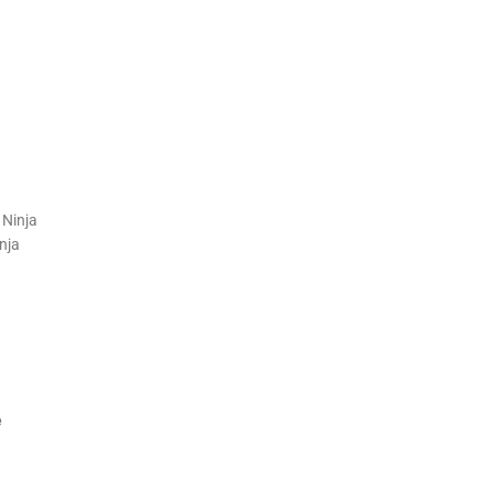
 Ninja
nja
e