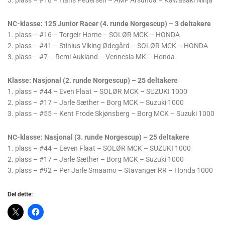
3. plass – #18 – Hans Pedersen – AMF Årsunda – Kawasaki Ninja
NC-klasse: 125 Junior Racer (4. runde Norgescup) – 3 deltakere
1. plass – #16 – Torgeir Horne – SOLØR MCK – HONDA
2. plass – #41 – Stinius Viking Ødegård – SOLØR MCK – HONDA
3. plass – #7 – Remi Aukland – Vennesla MK – Honda
Klasse: Nasjonal (2. runde Norgescup) – 25 deltakere
1. plass – #44 – Even Flaat – SOLØR MCK – SUZUKI 1000
2. plass – #17 – Jarle Sæther – Borg MCK – Suzuki 1000
3. plass – #55 – Kent Frode Skjønsberg – Borg MCK – Suzuki 1000
NC-klasse: Nasjonal (3. runde Norgescup) – 25 deltakere
1. plass – #44 – Eeven Flaat – SOLØR MCK – SUZUKI 1000
2. plass – #17 – Jarle Sæther – Borg MCK – Suzuki 1000
3. plass – #92 – Per Jarle Smaamo – Stavanger RR – Honda 1000
Del dette: