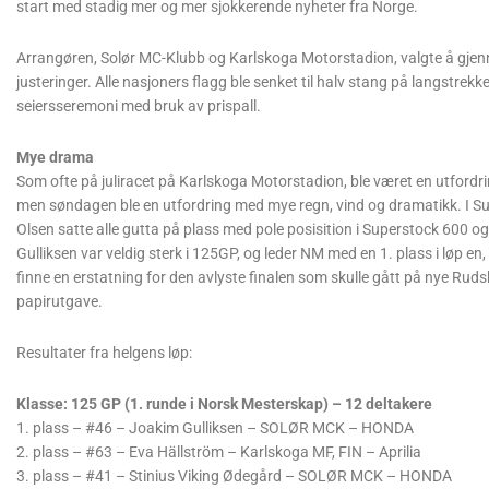
start med stadig mer og mer sjokkerende nyheter fra Norge.
Arrangøren, Solør MC-Klubb og Karlskoga Motorstadion, valgte å gj
justeringer. Alle nasjoners flagg ble senket til halv stang på langstrekk
seiersseremoni med bruk av prispall.
Mye drama
Som ofte på juliracet på Karlskoga Motorstadion, ble været en utfordri
men søndagen ble en utfordring med mye regn, vind og dramatikk. I S
Olsen satte alle gutta på plass med pole posisition i Superstock 600 og
Gulliksen var veldig sterk i 125GP, og leder NM med en 1. plass i løp en
finne en erstatning for den avlyste finalen som skulle gått på nye Ru
papirutgave.
Resultater fra helgens løp:
Klasse: 125 GP (1. runde i Norsk Mesterskap) – 12 deltakere
1. plass – #46 – Joakim Gulliksen – SOLØR MCK – HONDA
2. plass – #63 – Eva Hällström – Karlskoga MF, FIN – Aprilia
3. plass – #41 – Stinius Viking Ødegård – SOLØR MCK – HONDA