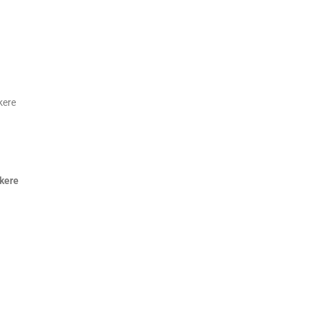
kere
akere