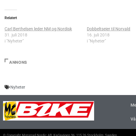
Relatert
Carl Berthelsen leder NM og Nordisk
Dobbeltseier til Norvald
31. juli 2018
16. juli 2018
i "Nyheter"
i "Nyheter"
ANNONS
Nyheter
Me
Vå
© Copyright Motorrad Nordic AB, Karlavägen 96, 115 26 Stockholm, Sweden