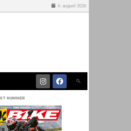
6. august 2026
g kapabel
IST NUMMER