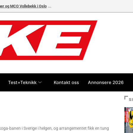
ger og MCO Vollebekk i Oslo
Nye BSA Bantam 350 – Overraskende, rimelig o
Test+Teknikk
Kontakt oss
Annonsere 2026
S
oga-banen i Sverige i helgen, og arrangementet fikk en tung