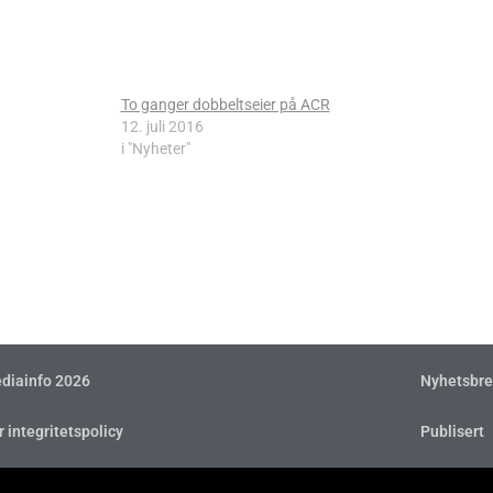
To ganger dobbeltseier på ACR
12. juli 2016
i "Nyheter"
diainfo 2026
Nyhetsbre
r integritetspolicy
Publisert