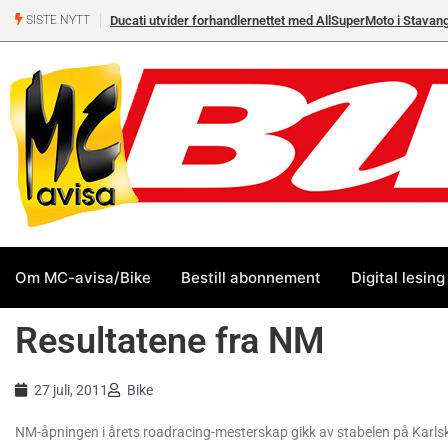
Ducati utvider forhandlernettet med AllSuperMoto i Stavan
SISTE NYTT
Om MC-avisa/Bike
Bestill abonnement
Digital lesing
Resultatene fra NM
27 juli, 2011
Bike
NM-åpningen i årets roadracing-mesterskap gikk av stabelen på Karlsk