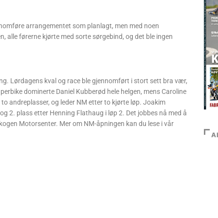
ennomføre arrangementet som planlagt, men med noen
en, alle førerne kjørte med sorte sørgebind, og det ble ingen
ng. Lørdagens kval og race ble gjennomført i stort sett bra vær,
uperbike dominerte Daniel Kubberød hele helgen, mens Caroline
 to andreplasser, og leder NM etter to kjørte løp. Joakim
, og 2. plass etter Henning Flathaug i løp 2. Det jobbes nå med å
dskogen Motorsenter. Mer om NM-åpningen kan du lese i vår
A