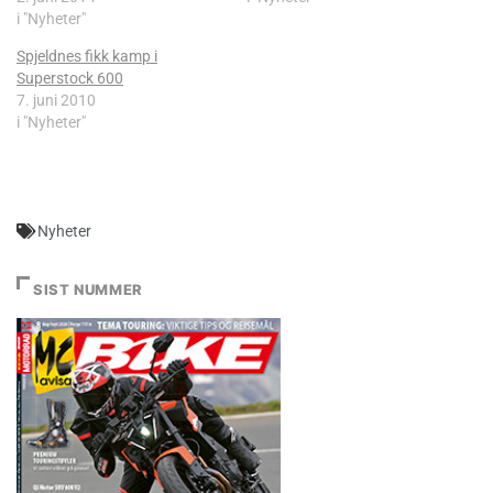
i "Nyheter"
Spjeldnes fikk kamp i
Superstock 600
7. juni 2010
i "Nyheter"
Nyheter
SIST NUMMER