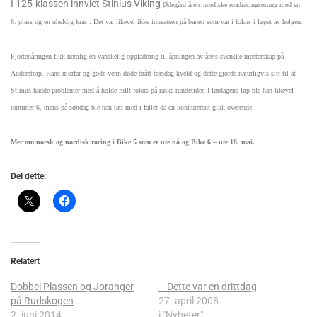
I 125-klassen innviet
Stinius Viking
Ødegård årets nordiske roadracingsesong med en
6. plass og en uheldig krasj. Det var likevel ikke innsatsen på banen som var i fokus i løpet av helgen.
Fjortenåringen fikk nemlig en vanskelig oppladning til åpningen av årets svenske mesterskap på
Anderstorp. Hans morfar og gode venn døde brått torsdag kveld og dette gjorde naturligvis sitt til at
Stinius hadde problemer med å holde fullt fokus på raske rundetider.
I lørdagens løp ble han likevel
nummer 6, mens på søndag ble han tatt med i fallet da en konkurerent gikk overende.
Mer om norsk og nordisk racing i Bike 5 som er ute nå og Bike 6 – ute 18. mai.
Del dette:
Relatert
Dobbel Plassen og Joranger
– Dette var en drittdag
på Rudskogen
27. april 2008
2. juni 2014
i "Nyheter"