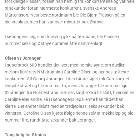
forskjellige klasser) fosset han nemlig fra konkurrentene og var hele
ni sekunder foran nærmeste konkurrent, svenske Andreas
Mårtensson. Nest beste nordmann ble Ole-Bjørn Plassen på en
niendeplass, men han var over minuttet bak Østbye.
I søndagens løp, som forøvrig gikk på tørr bane, ble Plassen
nummer seks og Østbye nummer åtte sammenlagt.
Olsen vs Joranger
I superstock 600 handlet det, sett med norske øyne, om duellen
mellom fjorårets NM-dronning Caroline Olsen og hennes tøffeste
konkurrent Alf Georg Joranger. I den første løpet tok Caroline det
lengste strået og ble nummer to, mens Joranger ble nummer sju.
32-åringen fra Holmestrand liker selvsagt ikke å bli slått, hverken av
Caroline eller andre, så i i søndagens løp klemte han til det han
klarte. Det endte tilslutt med en tredjeplass, seks sekunder bak
vinneren. Caroline Olsen kjørte ifølge henne selv et møkkaløp og ble
nummer fire, rundt åtte sekunder bak Joranger.
Tung helg for Stinius