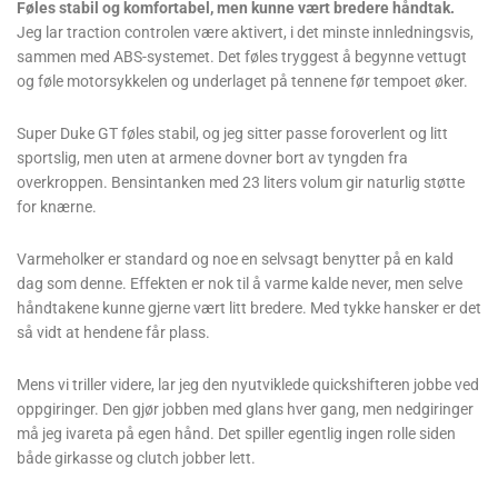
Føles stabil og komfortabel, men kunne vært bredere håndtak.
Jeg lar traction controlen være aktivert, i det minste innledningsvis,
sammen med ABS-systemet. Det føles tryggest å begynne vettugt
og føle motorsykkelen og underlaget på tennene før tempoet øker.
Super Duke GT føles stabil, og jeg sitter passe foroverlent og litt
sportslig, men uten at armene dovner bort av tyngden fra
overkroppen. Bensintanken med 23 liters volum gir naturlig støtte
for knærne.
Varmeholker er standard og noe en selvsagt benytter på en kald
dag som denne. Effekten er nok til å varme kalde never, men selve
håndtakene kunne gjerne vært litt bredere. Med tykke hansker er det
så vidt at hendene får plass.
Mens vi triller videre, lar jeg den nyutviklede quickshifteren jobbe ved
oppgiringer. Den gjør jobben med glans hver gang, men nedgiringer
må jeg ivareta på egen hånd. Det spiller egentlig ingen rolle siden
både girkasse og clutch jobber lett.