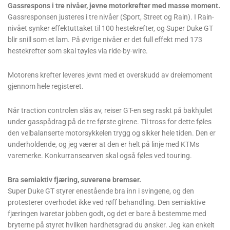
Gassrespons i tre nivåer, jevne motorkrefter med masse moment.
Gassresponsen justeres i tre nivåer (Sport, Street og Rain). I Rain-
nivået synker effektuttaket til 100 hestekrefter, og Super Duke GT
blir snill som et lam. På øvrige nivåer er det full effekt med 173
hestekrefter som skal tøyles via ride-by-wire.
Motorens krefter leveres jevnt med et overskudd av dreiemoment
gjennom hele registeret.
Når traction controlen slås av, reiser GT-en seg raskt på bakhjulet
under gasspådrag på de tre første girene. Til tross for dette føles
den velbalanserte motorsykkelen trygg og sikker hele tiden. Den er
underholdende, og jeg værer at den er helt på linje med KTMs
varemerke. Konkurransearven skal også føles ved touring.
Bra semiaktiv fjæring, suverene bremser.
Super Duke GT styrer enestående bra inn i svingene, og den
protesterer overhodet ikke ved røff behandling. Den semiaktive
fjæringen ivaretar jobben godt, og det er bare å bestemme med
bryterne på styret hvilken hardhetsgrad du ønsker. Jeg kan enkelt