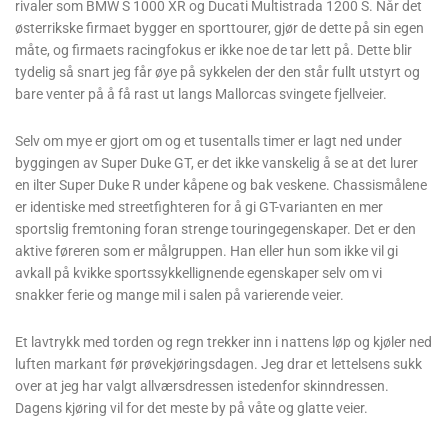
rivaler som BMW S 1000 XR og Ducati Multistrada 1200 S. Når det
østerrikske firmaet bygger en sporttourer, gjør de dette på sin egen
måte, og firmaets racingfokus er ikke noe de tar lett på. Dette blir
tydelig så snart jeg får øye på sykkelen der den står fullt utstyrt og
bare venter på å få rast ut langs Mallorcas svingete fjellveier.
Selv om mye er gjort om og et tusentalls timer er lagt ned under
byggingen av Super Duke GT, er det ikke vanskelig å se at det lurer
en ilter Super Duke R under kåpene og bak veskene. Chassismålene
er identiske med streetfighteren for å gi GT-varianten en mer
sportslig fremtoning foran strenge touringegenskaper. Det er den
aktive føreren som er målgruppen. Han eller hun som ikke vil gi
avkall på kvikke sportssykkellignende egenskaper selv om vi
snakker ferie og mange mil i salen på varierende veier.
Et lavtrykk med torden og regn trekker inn i nattens løp og kjøler ned
luften markant før prøvekjøringsdagen. Jeg drar et lettelsens sukk
over at jeg har valgt allværsdressen istedenfor skinndressen.
Dagens kjøring vil for det meste by på våte og glatte veier.