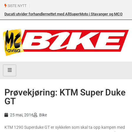
SISTE NYTT
Ducati utvider forhandlernettet med AllSuperMoto i Stavanger og MCO
Ny
Vollebekk i Oslo
Prøvekjøring: KTM Super Duke
GT
25 mai, 2016
Bike
KTM 1290 Superduke GT er sykkelen som skal ta opp kampen med