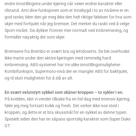
endre innstillingene under kjøring når veien endrer karakter eller
tilstand. Anti dive-funksjonen som er innebygd i to av nivåene er en
god tanke, Men den gir meg ikke den helt riktige følelsen for hva som
skjer med forhjulet når jeg bremser. Det merker du raskt ved å velge
Sport-nivået. Da dykker fronten mer normalt ved innbremsning, og
formidler nøyaktig det som skjer.
Bremsene fra Brembo er svært bra og lettdoserte. De ble overhodet
ikke matte under den aktive kjøringen med temmelig hard
innbremsing. ABS-systemet har tre ulike innstillingsmuligheter:
Kombifunksjon, Supermoto-nivå der en mangler ABS for bakhjulet,
og til slutt muligheten for å slå av alt.
En svært velutstyrt sykkel som skåner kroppen – to sykler i en.
På kvelden, idet vi vender tilbake fra en hel dag med intensiv kjøring,
føler jeg meg fortsatt kvikk og fresh. Det verker ikke noe sted i
kroppen, og dette er et bra skussmål for en sykkel av denne typen.
Spesielt siden den har en såpass sportslig karakter som Super Duke
GT.