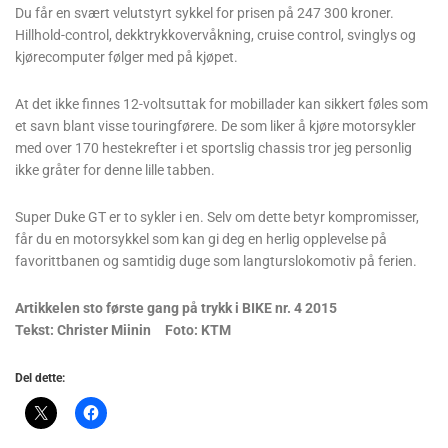
Du får en svært velutstyrt sykkel for prisen på 247 300 kroner.
Hillhold-control, dekktrykkovervåkning, cruise control, svinglys og
kjørecomputer følger med på kjøpet.
At det ikke finnes 12-voltsuttak for mobillader kan sikkert føles som
et savn blant visse touringførere. De som liker å kjøre motorsykler
med over 170 hestekrefter i et sportslig chassis tror jeg personlig
ikke gråter for denne lille tabben.
Super Duke GT er to sykler i en. Selv om dette betyr kompromisser,
får du en motorsykkel som kan gi deg en herlig opplevelse på
favorittbanen og samtidig duge som langturslokomotiv på ferien.
Artikkelen sto første gang på trykk i BIKE nr. 4 2015
Tekst: Christer Miinin Foto: KTM
Del dette: