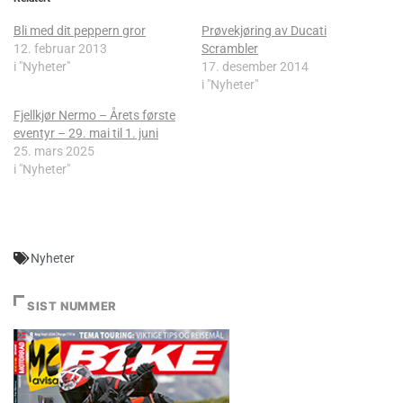
Bli med dit peppern gror
Prøvekjøring av Ducati
12. februar 2013
Scrambler
i "Nyheter"
17. desember 2014
i "Nyheter"
Fjellkjør Nermo – Årets første
eventyr – 29. mai til 1. juni
25. mars 2025
i "Nyheter"
Nyheter
SIST NUMMER