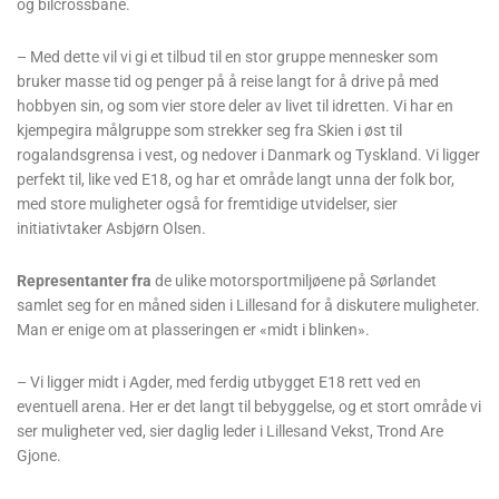
og bilcrossbane.
– Med dette vil vi gi et tilbud til en stor gruppe mennesker som
bruker masse tid og penger på å reise langt for å drive på med
hobbyen sin, og som vier store deler av livet til idretten. Vi har en
kjempegira målgruppe som strekker seg fra Skien i øst til
rogalandsgrensa i vest, og nedover i Danmark og Tyskland. Vi ligger
perfekt til, like ved E18, og har et område langt unna der folk bor,
med store muligheter også for fremtidige utvidelser, sier
initiativtaker Asbjørn Olsen.
Representanter fra
de ulike motorsportmiljøene på Sørlandet
samlet seg for en måned siden i Lillesand for å diskutere muligheter.
Man er enige om at plasseringen er «midt i blinken».
– Vi ligger midt i Agder, med ferdig utbygget E18 rett ved en
eventuell arena. Her er det langt til bebyggelse, og et stort område vi
ser muligheter ved, sier daglig leder i Lillesand Vekst, Trond Are
Gjone.