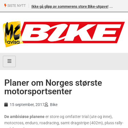
SISTE NYTT
Ikke gå glipp av sommerens store Bike-utgave!
Planer om Norges største
motorsportsenter
15 september, 2017
Bike
De ambisiøse planene
er store og omfatter trial (ute og inne),
motocross, enduro, roadracing, samt dragstripe (402m), pluss rally-