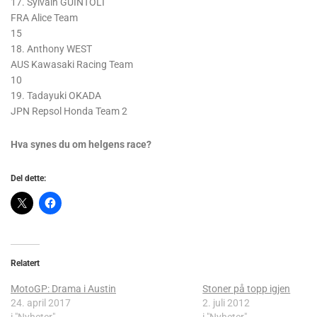
17. Sylvain GUINTOLI
FRA Alice Team
15
18. Anthony WEST
AUS Kawasaki Racing Team
10
19. Tadayuki OKADA
JPN Repsol Honda Team 2
Hva synes du om helgens race?
Del dette:
Relatert
MotoGP: Drama i Austin
Stoner på topp igjen
24. april 2017
2. juli 2012