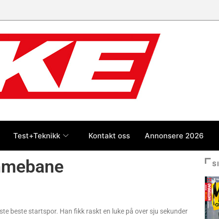
 jan-jul 2026: Honda størst foran
og BMW
Test+Teknikk
Kontakt oss
Annonsere 2026
emmebane
S
este beste startspor. Han fikk raskt en luke på over sju sekunder