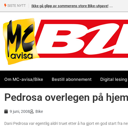
Ikke gå glipp av sommerens store Bike-utgave!
MC-salget
SISTE NYTT
Yamaha 
Om MC-avisa/Bike
Bestill abonnement
Digital lesing
Pedrosa overlegen på hj
9 juni, 2008
Bike
Dani Pedrosa var egentlig aldri truet etter å ha gjort en god start fra n