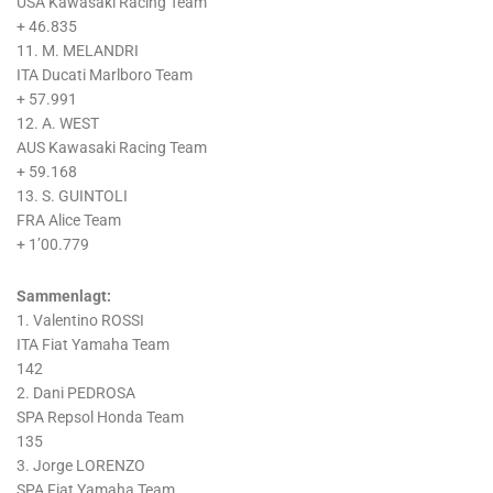
USA Kawasaki Racing Team
+ 46.835
11. M. MELANDRI
ITA Ducati Marlboro Team
+ 57.991
12. A. WEST
AUS Kawasaki Racing Team
+ 59.168
13. S. GUINTOLI
FRA Alice Team
+ 1’00.779
Sammenlagt:
1. Valentino ROSSI
ITA Fiat Yamaha Team
142
2. Dani PEDROSA
SPA Repsol Honda Team
135
3. Jorge LORENZO
SPA Fiat Yamaha Team