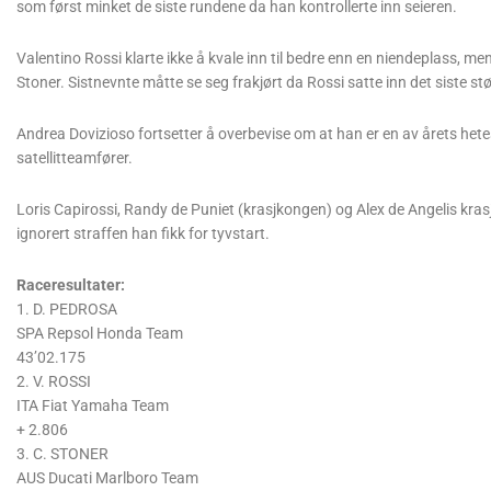
som først minket de siste rundene da han kontrollerte inn seieren.
Valentino Rossi klarte ikke å kvale inn til bedre enn en niendeplass, me
Stoner. Sistnevnte måtte se seg frakjørt da Rossi satte inn det siste stø
Andrea Dovizioso fortsetter å overbevise om at han er en av årets hete
satellitteamfører.
Loris Capirossi, Randy de Puniet (krasjkongen) og Alex de Angelis krasjet 
ignorert straffen han fikk for tyvstart.
Raceresultater:
1. D. PEDROSA
SPA Repsol Honda Team
43’02.175
2. V. ROSSI
ITA Fiat Yamaha Team
+ 2.806
3. C. STONER
AUS Ducati Marlboro Team