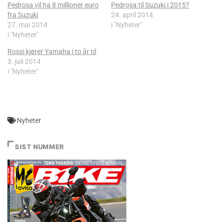
Pedrosa vil ha 8 millioner euro
Pedrosa til Suzuki i 2015?
fra Suzuki
24. april 2014
27. mai 2014
i "Nyheter"
i "Nyheter"
Rossi kjører Yamaha i to år til
3. juli 2014
i "Nyheter"
Nyheter
SIST NUMMER