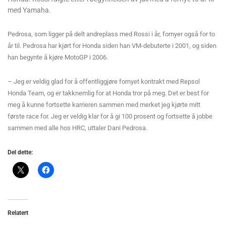
med Yamaha.
Pedrosa, som ligger på delt andreplass med Rossi i år, fornyer også for to
år til. Pedrosa har kjørt for Honda siden han VM-debuterte i 2001, og siden
han begynte å kjøre MotoGP i 2006.
– Jeg er veldig glad for å offentliggjøre fornyet kontrakt med Repsol
Honda Team, og er takknemlig for at Honda tror på meg. Det er best for
meg å kunne fortsette karrieren sammen med merket jeg kjørte mitt
første race for. Jeg er veldig klar for å gi 100 prosent og fortsette å jobbe
sammen med alle hos HRC, uttaler Dani Pedrosa.
Del dette:
Relatert