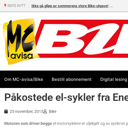
Ikke gå glipp av sommerens store Bike-utgave!
SISTE NYTT
Om MC-avisa/Bike
Bestill abonnement
Digital lesing
Påkostede el-sykler fra Ene
25 november, 2015
Bike
Motoren som driver begge
el-motorsyklene er oljekjølt og av synkro