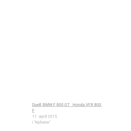
Duell: BMW F 800 GT Honda VFR 800
F
11. april 2015
i "Nyheter"