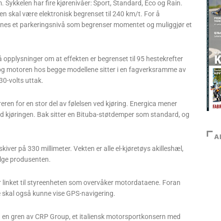
Sykkelen har fire kjørenivåer: Sport, Standard, Eco og Rain.
n skal være elektronisk begrenset til 240 km/t. For å
nnes et parkeringsnivå som begrenser momentet og muliggjør et
opplysninger om at effekten er begrenset til 95 hestekrefter
n og motoren hos begge modellene sitter i en fagverksramme av
30-volts uttak.
eren for en stor del av følelsen ved kjøring. Energica mener
ed kjøringen. Bak sitter en Bituba-støtdemper som standard, og
A
ver på 330 millimeter. Vekten er alle el-kjøretøys akilleshæl,
ølge produsenten.
 er linket til styreenheten som overvåker motordataene. Foran
e skal også kunne vise GPS-navigering.
g en gren av CRP Group, et italiensk motorsportkonsern med