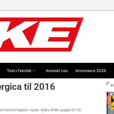
Test+Teknikk
Kontakt oss
Annonsere 2026
rgica til 2016
S
n permanentmagnet–typen. Maks effekt oppgis til 136