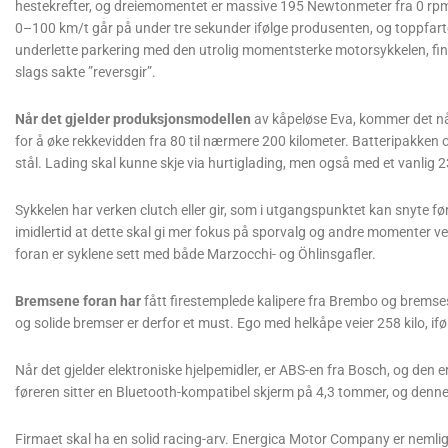
hestekrefter, og dreiemomentet er massive 195 Newtonmeter fra 0 rpm. 
0–100 km/t går på under tre sekunder ifølge produsenten, og toppfarte
underlette parkering med den utrolig momentsterke motorsykkelen, fi
slags sakte ”reversgir”.
Når det gjelder produksjonsmodellen
av kåpeløse Eva, kommer det nå 
for å øke rekkevidden fra 80 til nærmere 200 kilometer. Batteripakke
stål. Lading skal kunne skje via hurtiglading, men også med et vanlig 2
Sykkelen har verken clutch eller gir, som i utgangspunktet kan snyte før
imidlertid at dette skal gi mer fokus på sporvalg og andre momenter v
foran er syklene sett med både Marzocchi- og Öhlinsgafler.
Bremsene foran har
fått firestemplede kalipere fra Brembo og bremseski
og solide bremser er derfor et must. Ego med helkåpe veier 258 kilo, if
Når det gjelder elektroniske hjelpemidler, er ABS-en fra Bosch, og den
føreren sitter en Bluetooth-kompatibel skjerm på 4,3 tommer, og denn
Firmaet skal ha en solid racing-arv. Energica Motor Company er nemli