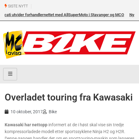
SISTE NYTT
t med AllSuperMoto i Stavanger og MCO
Nye BSA Bantam 350 – Overraskende,
Overladet touring fra Kawasaki
10 oktober, 2017
Bike
Kawasaki har nettopp
informert at de i høst skal vise sin tredje
kompressorladede modell etter sportssyklene Ninja H2 og H2R.
Denne gangen handler det om en sporttouring-maskin som lanseres