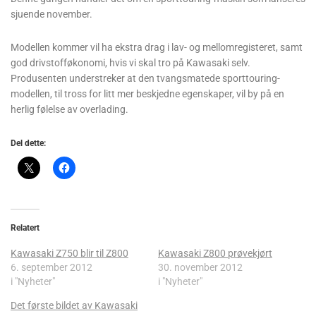
sjuende november.
Modellen kommer vil ha ekstra drag i lav- og mellomregisteret, samt
god drivstofføkonomi, hvis vi skal tro på Kawasaki selv.
Produsenten understreker at den tvangsmatede sporttouring-
modellen, til tross for litt mer beskjedne egenskaper, vil by på en
herlig følelse av overlading.
Del dette:
Relatert
Kawasaki Z750 blir til Z800
Kawasaki Z800 prøvekjørt
6. september 2012
30. november 2012
i "Nyheter"
i "Nyheter"
Det første bildet av Kawasaki