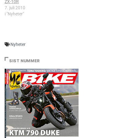
ZX-10R
7. juli 2010
i "Nyheter"
Nyheter
SIST NUMMER