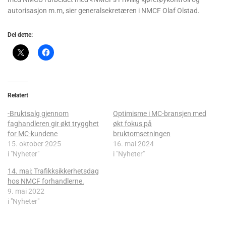
autorisasjon m.m, sier generalsekretæren i NMCF Olaf Olstad.
Del dette:
Relatert
-Bruktsalg gjennom
Optimisme i MC-bransjen med
faghandleren gir økt trygghet
økt fokus på
for MC-kundene
bruktomsetningen
15. oktober 2025
16. mai 2024
i "Nyheter"
i "Nyheter"
14. mai: Trafikksikkerhetsdag
hos NMCF forhandlerne.
9. mai 2022
i "Nyheter"