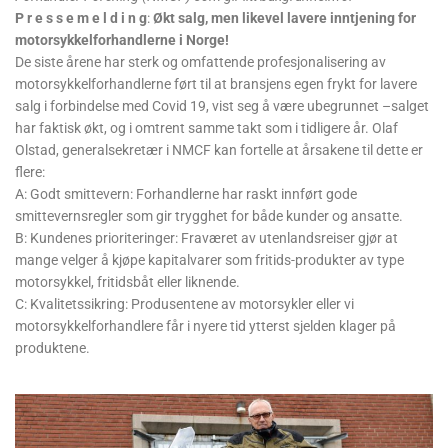
P r e s s e m e l d i n g
:
Økt salg, men likevel lavere inntjening for
motorsykkelforhandlerne i Norge!
De siste årene har sterk og omfattende profesjonalisering av
motorsykkelforhandlerne ført til at bransjens egen frykt for lavere
salg i forbindelse med Covid 19, vist seg å være ubegrunnet –salget
har faktisk økt, og i omtrent samme takt som i tidligere år. Olaf
Olstad, generalsekretær i NMCF kan fortelle at årsakene til dette er
flere:
A: Godt smittevern: Forhandlerne har raskt innført gode
smittevernsregler som gir trygghet for både kunder og ansatte.
B: Kundenes prioriteringer: Fraværet av utenlandsreiser gjør at
mange velger å kjøpe kapitalvarer som fritids-produkter av type
motorsykkel, fritidsbåt eller liknende.
C: Kvalitetssikring: Produsentene av motorsykler eller vi
motorsykkelforhandlere får i nyere tid ytterst sjelden klager på
produktene.