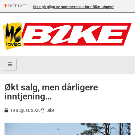
SISTE NYTT
Ikke gå glipp av sommerens store Bike-utgave!
MC-salget
Yamaha 
Økt salg, men dårligere
inntjening…
19 august, 2020
Bike