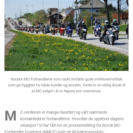
Norske MC-Forhandlerne som raskt innførte gode smittevernstiltak
som ga trygghet for både kunder og ansatte. Dette er en viktig årsak til
at MC-salget i år er høyere enn noensinne.
M
C-verdenen er mange-fasettert og vårt nærmeste
kontaktledd er forhandlerne. Hvordan de opplever dagens
situasjon? Vi har fått inn en pressemelding fra Norsk MC-
Forhandler Forening (NMCF) som gir litt bakgrunnsinfo: