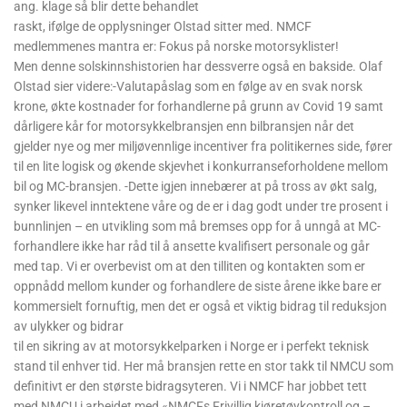
ang. klage så blir dette behandlet
raskt, ifølge de opplysninger Olstad sitter med. NMCF
medlemmenes mantra er: Fokus på norske motorsyklister!
Men denne solskinnshistorien har dessverre også en bakside. Olaf
Olstad sier videre:-Valutapåslag som en følge av en svak norsk
krone, økte kostnader for forhandlerne på grunn av Covid 19 samt
dårligere kår for motorsykkelbransjen enn bilbransjen når det
gjelder nye og mer miljøvennlige incentiver fra politikernes side, fører
til en lite logisk og økende skjevhet i konkurranseforholdene mellom
bil og MC-bransjen. -Dette igjen innebærer at på tross av økt salg,
synker likevel inntektene våre og de er i dag godt under tre prosent i
bunnlinjen – en utvikling som må bremses opp for å unngå at MC-
forhandlere ikke har råd til å ansette kvalifisert personale og går
med tap. Vi er overbevist om at den tilliten og kontakten som er
oppnådd mellom kunder og forhandlere de siste årene ikke bare er
kommersielt fornuftig, men det er også et viktig bidrag til reduksjon
av ulykker og bidrar
til en sikring av at motorsykkelparken i Norge er i perfekt teknisk
stand til enhver tid. Her må bransjen rette en stor takk til NMCU som
definitivt er den største bidragsyteren. Vi i NMCF har jobbet tett
med NMCU i arbeidet med «NMCFs Frivillig kjøretøykontroll og –