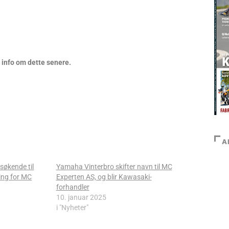
 info om dette senere.
A
søkende til
Yamaha Vinterbro skifter navn til MC
ing for MC
Experten AS, og blir Kawasaki-
forhandler
10. januar 2025
i "Nyheter"