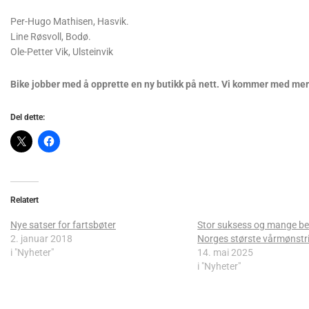
Per-Hugo Mathisen, Hasvik.
Line Røsvoll, Bodø.
Ole-Petter Vik, Ulsteinvik
Bike jobber med å opprette en ny butikk på nett. Vi kommer med mer
Del dette:
Relatert
Nye satser for fartsbøter
Stor suksess og mange be
2. januar 2018
Norges største vårmønstr
i "Nyheter"
14. mai 2025
i "Nyheter"