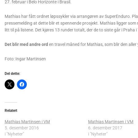
27. februar i Belo Horizonte i Brasil.
Mathias har fått ordnet løpssykler via arrangøren av SuperEnduro. Plane
pressemelding at dette blir et spennende prosjekt. Mathias ligger so
litt til på listene. Det kjøres 13 runder totalt, der de to siste går i Pr
Det blir med andre ord
en travel måned for Mathias, som blir den aller
Foto: Ingar Martinsen
Del dette:
Relatert
Mathias Martinsen i VM
Mathias Martinsen i VM
5. desember 2016
6. desember 2017
i "Nyheter"
i "Nyheter"