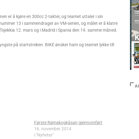
n er å kjøre en 300cc 2-takter, og teamet uttaler i sin
m nummer 13 i sammendraget av VM-serien, og målet er å klatre
aha i Tsjekkia 12. mars og i Madrid i Spania den 19. samme måned.
 yngste på startstreken. BIKE ønsker ham og teamet lykke til!
A
Første Rømskogkåsan gjennomført
16. november 2014
i "Nyheter"