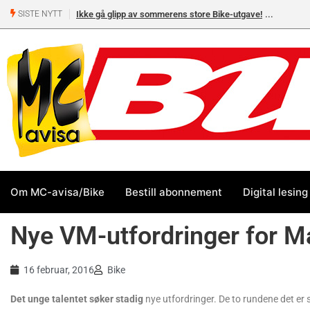
Ikke gå glipp av sommerens store Bike-utgave!
SISTE NYTT
Om MC-avisa/Bike
Bestill abonnement
Digital lesing
Nye VM-utfordringer for M
16 februar, 2016
Bike
Det unge talentet søker stadig
nye utfordringer. De to rundene det er