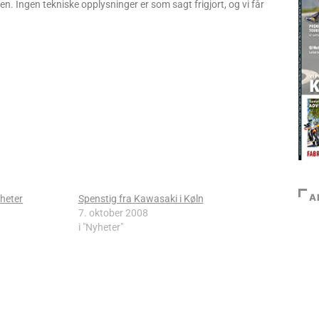
n. Ingen tekniske opplysninger er som sagt frigjort, og vi får
A
heter
Spenstig fra Kawasaki i Køln
7. oktober 2008
i "Nyheter"