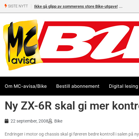
Ikke gå glipp av sommerens store Bike-utgave!
SISTE NYTT
Om MC-avisa/Bike
Bestill abonnement
Digital lesing
Ny ZX-6R skal gi mer kontr
22 september, 2008
Bike
Endringer i motor og chassis skal gi føreren bedre kontroll i salen på 