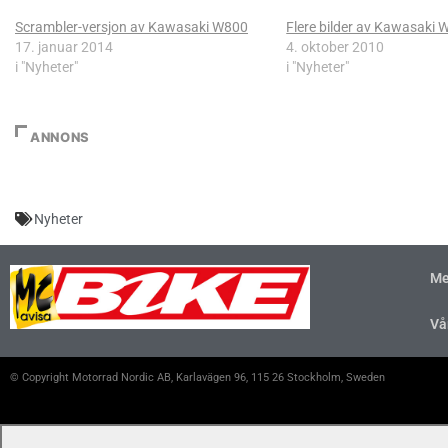
Scrambler-versjon av Kawasaki W800
Flere bilder av Kawasaki
17. januar 2014
4. oktober 2010
i "Nyheter"
i "Nyheter"
ANNONS
Nyheter
Me
Vå
© Copyright Motorrad Nordic AB, Karlavägen 96, 115 26 Stockholm, Sweden