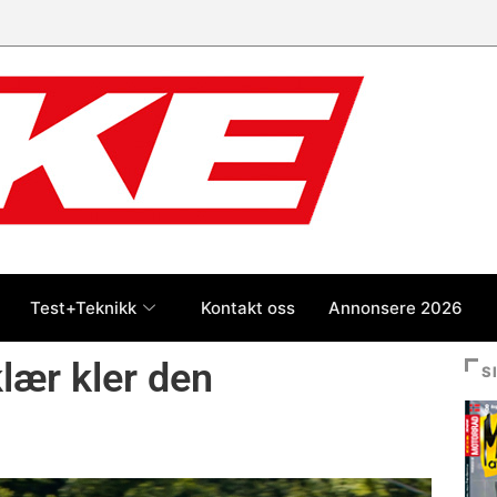
 jan-jul 2026: Honda størst foran
og BMW
Test+Teknikk
Kontakt oss
Annonsere 2026
lær kler den
S