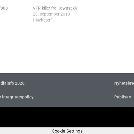
 W800
VFR-killer fra Kawasaki?
20. september 2010
i "Nyheter"
diainfo 2026
Nyhetsbre
r integritetspolicy
Publisert
Cookie Settings