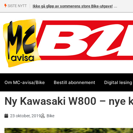
Ikke gå glipp av sommerens store Bike-utgave!
MC-salget
SISTE NYTT
Yamaha 
Om MC-avisa/Bike
Bestill abonnement
Digital lesing
Ny Kawasaki W800 – nye k
23 oktober, 2019
Bike