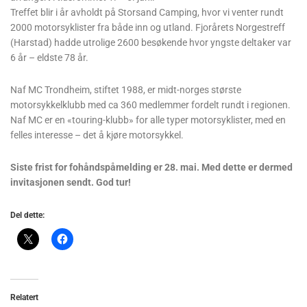
Treffet blir i år avholdt på Storsand Camping, hvor vi venter rundt
2000 motorsyklister fra både inn og utland. Fjorårets Norgestreff
(Harstad) hadde utrolige 2600 besøkende hvor yngste deltaker var
6 år – eldste 78 år.
Naf MC Trondheim, stiftet 1988, er midt-norges største
motorsykkelklubb med ca 360 medlemmer fordelt rundt i regionen.
Naf MC er en «touring-klubb» for alle typer motorsyklister, med en
felles interesse – det å kjøre motorsykkel.
Siste frist for fohåndspåmelding er 28. mai. Med dette er dermed
invitasjonen sendt. God tur!
Del dette:
Relatert