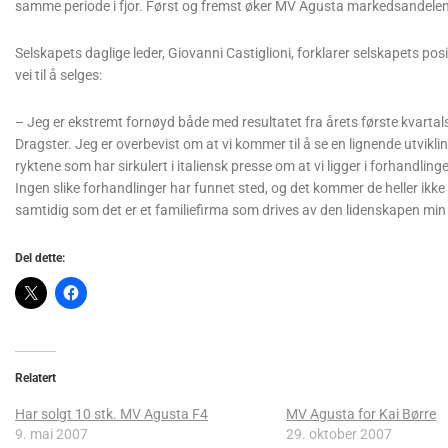
samme periode i fjor. Først og fremst øker MV Agusta markedsandelen
Selskapets daglige leder, Giovanni Castiglioni, forklarer selskapets po
vei til å selges:
– Jeg er ekstremt fornøyd både med resultatet fra årets første kvartal
Dragster. Jeg er overbevist om at vi kommer til å se en lignende utvikli
ryktene som har sirkulert i italiensk presse om at vi ligger i forhandli
Ingen slike forhandlinger har funnet sted, og det kommer de heller ikke t
samtidig som det er et familiefirma som drives av den lidenskapen min 
Del dette:
Relatert
Har solgt 10 stk. MV Agusta F4
MV Agusta for Kai Børre
9. mai 2007
29. oktober 2007