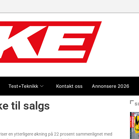
Test+Teknikk
Kontakt oss
Annonsere 2026
e til salgs
S
viser en ytterligere økning på 22 prosent sammenlignet med