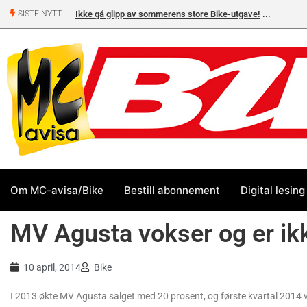
Ikke gå glipp av sommerens store Bike-utgave!
SISTE NYTT
Om MC-avisa/Bike
Bestill abonnement
Digital lesing
MV Agusta vokser og er ikk
10 april, 2014
Bike
I 2013 økte MV Agusta salget med 20 prosent, og første kvartal 2014 