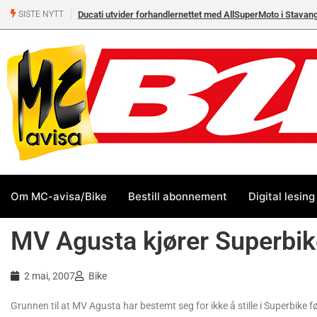
Ducati utvider forhandlernettet med AllSuperMoto i Stavan
SISTE NYTT
Om MC-avisa/Bike
Bestill abonnement
Digital lesing
MV Agusta kjører Superbi
2 mai, 2007
Bike
Grunnen til at MV Agusta har bestemt seg for ikke å stille i Superbike fø