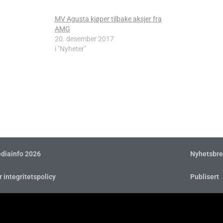
MV Agusta kjøper tilbake aksjer fra
AMG
20. desember 2017
i "Nyheter"
diainfo 2026
Nyhetsbre
r integritetspolicy
Publisert