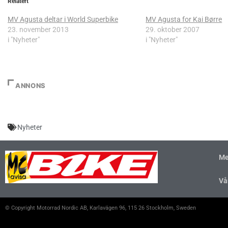
Relatert
MV Agusta deltar i World Superbike
MV Agusta for Kai Børre
23. november 2013
29. oktober 2007
i "Nyheter"
i "Nyheter"
ANNONS
Nyheter
Me
Vå
© Copyright Motorrad Nordic AB, Karlavägen 96, 115 26 Stockholm, Sweden