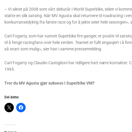
– Vi siktet på 2008 som vårt debutår i World Superbike, siden vi kommer 
støtte en slik satsing. Når MV Agusta skal returnere til roadracing i 
konkurransedyktig fra første race og for å jakte seier hele sesongen», 
Carl Fogarty, som har vunnet Superbike fire ganger, er positiv til sat
til å fenge racingfans over hele verden. Teamet er fullt engasjert i å fi
så snart som mulig», sier han i samme pressemelding.
Carl Fogarty og Claudio Castiglioni har tidligere hatt nære kontakter.
1995.
Tror du MV Agusta gjør suksess i Superbike VM?
Del dette: