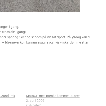
songen i gang.
 tross alt: I gang!
ynner søndag 19/7 og sendes på Viasat Sport. På lørdag kan du
ction – førerne er komkurransesugne og hvis vi skal dømme etter
 Grand Prix
MotoGP med norske kommentatorer
2. april 2009
i "Nyheter"