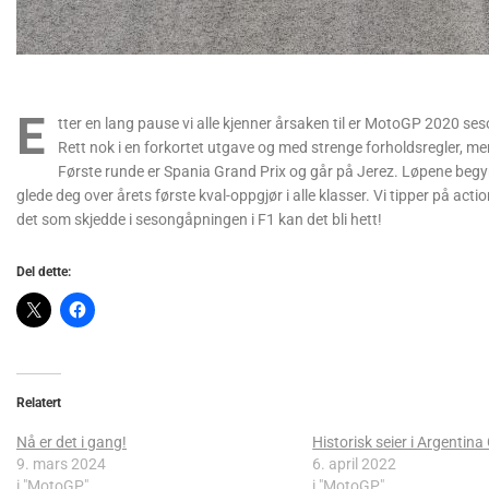
E
tter en lang pause vi alle kjenner årsaken til er MotoGP 2020 se
Rett nok i en forkortet utgave og med strenge forholdsregler, men
Første runde er Spania Grand Prix og går på Jerez. Løpene beg
glede deg over årets første kval-oppgjør i alle klasser. Vi tipper på a
det som skjedde i sesongåpningen i F1 kan det bli hett!
Del dette:
Relatert
Nå er det i gang!
Historisk seier i Argentina
9. mars 2024
6. april 2022
i "MotoGP"
i "MotoGP"