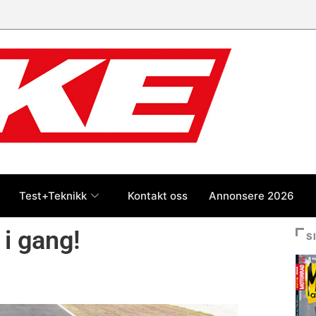
Test+Teknikk
Kontakt oss
Annonsere 2026
i gang!
S