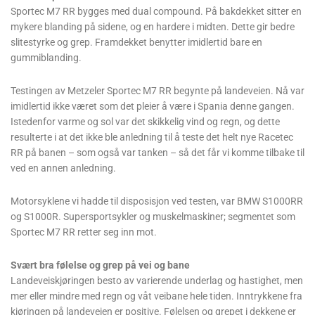
Sportec M7 RR bygges med dual compound. På bakdekket sitter en
mykere blanding på sidene, og en hardere i midten. Dette gir bedre
slitestyrke og grep. Framdekket benytter imidlertid bare en
gummiblanding.
Testingen av Metzeler Sportec M7 RR begynte på landeveien. Nå var
imidlertid ikke været som det pleier å være i Spania denne gangen.
Istedenfor varme og sol var det skikkelig vind og regn, og dette
resulterte i at det ikke ble anledning til å teste det helt nye Racetec
RR på banen – som også var tanken – så det får vi komme tilbake til
ved en annen anledning.
Motorsyklene vi hadde til disposisjon ved testen, var BMW S1000RR
og S1000R. Supersportsykler og muskelmaskiner; segmentet som
Sportec M7 RR retter seg inn mot.
Svært bra følelse og grep på vei og bane
Landeveiskjøringen besto av varierende underlag og hastighet, men
mer eller mindre med regn og våt veibane hele tiden. Inntrykkene fra
kjøringen på landeveien er positive. Følelsen og grepet i dekkene er