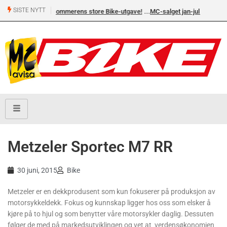
SISTE NYTT
 store Bike-utgave!
MC-salget jan-jul 2026: Honda størst foran
Yamaha og BMW
Metzeler Sportec M7 RR
30 juni, 2015
Bike
Metzeler er en dekkprodusent som kun fokuserer på produksjon av
motorsykkeldekk. Fokus og kunnskap ligger hos oss som elsker å
kjøre på to hjul og som benytter våre motorsykler daglig. Dessuten
følger de med på markedsutviklingen og vet at verdensøkonomien