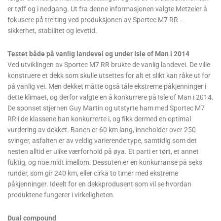
er tøff og i nedgang. Ut fra denne informasjonen valgte Metzeler å
fokusere på tre ting ved produksjonen av Sportec M7 RR –
sikkerhet, stabilitet og levetid.
Testet både på vanlig landevei og under Isle of Man i 2014
Ved utviklingen av Sportec M7 RR brukte de vanlig landevei. De ville
konstruere et dekk som skulle utsettes for alt et slikt kan råke ut for
på vanlig vei. Men dekket måtte også tåle ekstreme påkjenninger i
dette klimaet, og derfor valgte en å konkurrere på Isle of Man i 2014.
De sponset stjernen Guy Martin og utstyrte ham med Sportec M7
RR i de klassene han konkurrerte i, og fikk dermed en optimal
vurdering av dekket. Banen er 60 km lang, inneholder over 250
svinger, asfalten er av veldig varierende type, samtidig som det
nesten alltid er ulike værforhold på øya. Et parti er tørt, et annet
fuktig, og noe midt imellom. Dessuten er en konkurranse på seks
runder, som gir 240 km, eller cirka to timer med ekstreme
påkjenninger. Ideelt for en dekkprodusent som vil se hvordan
produktene fungerer i virkeligheten.
Dual compound