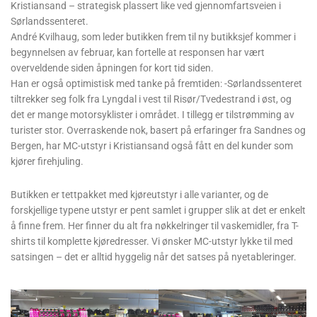
Kristiansand – strategisk plassert like ved gjennomfartsveien i
Sørlandssenteret.
André Kvilhaug, som leder butikken frem til ny butikksjef kommer i
begynnelsen av februar, kan fortelle at responsen har vært
overveldende siden åpningen for kort tid siden.
Han er også optimistisk med tanke på fremtiden: -Sørlandssenteret
tiltrekker seg folk fra Lyngdal i vest til Risør/Tvedestrand i øst, og
det er mange motorsyklister i området. I tillegg er tilstrømming av
turister stor. Overraskende nok, basert på erfaringer fra Sandnes og
Bergen, har MC-utstyr i Kristiansand også fått en del kunder som
kjører firehjuling.
Butikken er tettpakket med kjøreutstyr i alle varianter, og de
forskjellige typene utstyr er pent samlet i grupper slik at det er enkelt
å finne frem. Her finner du alt fra nøkkelringer til vaskemidler, fra T-
shirts til komplette kjøredresser. Vi ønsker MC-utstyr lykke til med
satsingen – det er alltid hyggelig når det satses på nyetableringer.