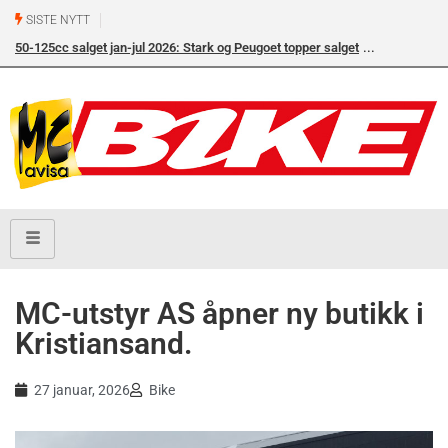
SISTE NYTT
50-125cc salget jan-jul 2026: Stark og Peugoet topper salget
MC-utstyr AS åpner ny butikk i
Kristiansand.
27 januar, 2026
Bike