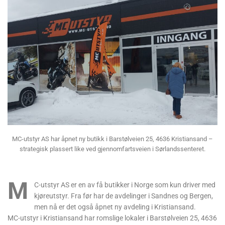
MC-utstyr AS har åpnet ny butikk i Barstølveien 25, 4636 Kristiansand –
strategisk plassert like ved gjennomfartsveien i Sørlandssenteret.
M
C-utstyr AS er en av få butikker i Norge som kun driver med
kjøreutstyr. Fra før har de avdelinger i Sandnes og Bergen,
men nå er det også åpnet ny avdeling i Kristiansand.
MC-utstyr i Kristiansand har romslige lokaler i Barstølveien 25, 4636