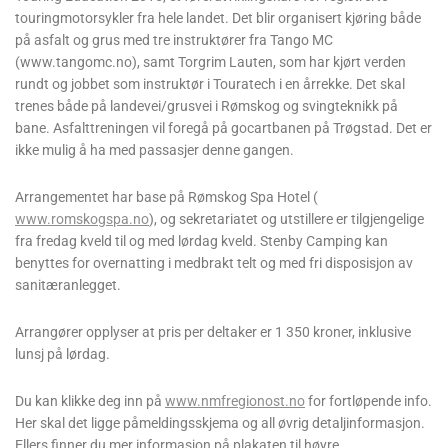
touringmotorsykler fra hele landet. Det blir organisert kjøring både
på asfalt og grus med tre instruktører fra Tango MC
(www.tangomc.no), samt Torgrim Lauten, som har kjørt verden
rundt og jobbet som instruktør i Touratech i en årrekke. Det skal
trenes både på landevei/grusvei i Rømskog og svingteknikk på
bane. Asfalttreningen vil foregå på gocartbanen på Trøgstad. Det er
ikke mulig å ha med passasjer denne gangen.
Arrangementet har base på Rømskog Spa Hotel (
www.romskogspa.no
), og sekretariatet og utstillere er tilgjengelige
fra fredag kveld til og med lørdag kveld. Stenby Camping kan
benyttes for overnatting i medbrakt telt og med fri disposisjon av
sanitæranlegget.
Arrangører opplyser at pris per deltaker er 1 350 kroner, inklusive
lunsj på lørdag.
Du kan klikke deg inn på
www.nmfregionost.no
for fortløpende info.
Her skal det ligge påmeldingsskjema og all øvrig detaljinformasjon.
Ellers finner du mer informasjon på plakaten til høyre.