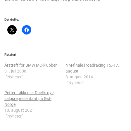
Del dette:
Relatert
Årstreff for BMW MC-klubben
NM-finale i roadracing 15.-17.
31. juli 2008
august
i "Nyheter"
8. august 2014
i "Nyheter"
Petter Løkken er Duell’s nye
salgsrepresentant på Øst-
Norge
10. august 2021
i "Nyheter"