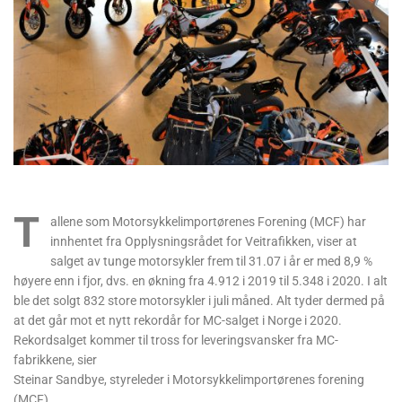
T
allene som Motorsykkelimportørenes Forening (MCF) har
innhentet fra Opplysningsrådet for Veitrafikken, viser at
salget av tunge motorsykler frem til 31.07 i år er med 8,9 %
høyere enn i fjor, dvs. en økning fra 4.912 i 2019 til 5.348 i 2020. I alt
ble det solgt 832 store motorsykler i juli måned. Alt tyder dermed på
at det går mot et nytt rekordår for MC-salget i Norge i 2020.
Rekordsalget kommer til tross for leveringsvansker fra MC-
fabrikkene, sier
Steinar Sandbye, styreleder i Motorsykkelimportørenes forening
(MCF).