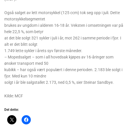
Også salget av lett motorsykkel (125 ccm) tok seg opp i juli. Dette
motorsykkelsegmentet
brukes av ungdom i alderen 16-18 år. Veksten i omsetningen var på
hele 22,5 %, som betyr
at det ble solgt 321 sykler i juli i år, mot 262 i samme periode i fjor. I
alt er det blitt solgt
1.749 lette sykler i årets syv første måneder.
– Mopedsalget – som i all hovedsak kjøpes av 16-åringer som
ønsker transport med 50
kubikk – har også vært populært i denne perioden. 2.183 ble solgt i
fjor. Med kun 10 mindre
solgt i år ble salgstallet 2.173, ned 0,5 %, sier Steinar Sandbye.
Kilde: MCF
Del dette: