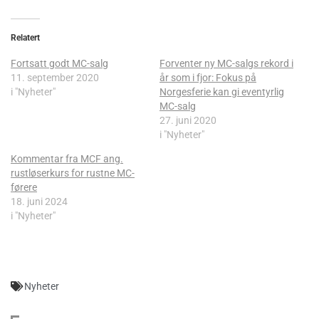
Relatert
Fortsatt godt MC-salg
Forventer ny MC-salgs rekord i
11. september 2020
år som i fjor: Fokus på
i "Nyheter"
Norgesferie kan gi eventyrlig
MC-salg
27. juni 2020
i "Nyheter"
Kommentar fra MCF ang.
rustløserkurs for rustne MC-
førere
18. juni 2024
i "Nyheter"
Nyheter