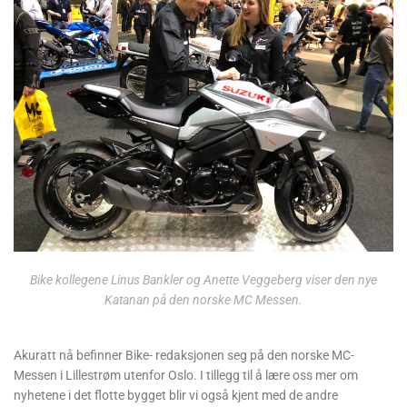
Bike kollegene Linus Bankler og Anette Veggeberg viser den nye
Katanan på den norske MC Messen.
Akuratt nå befinner Bike- redaksjonen seg på den norske MC-
Messen i Lillestrøm utenfor Oslo. I tillegg til å lære oss mer om
nyhetene i det flotte bygget blir vi også kjent med de andre