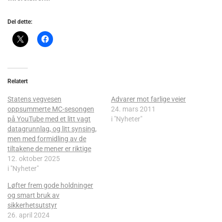
Del dette:
Relatert
Statens vegvesen
Advarer mot farlige veier
oppsummerte MC-sesongen
24. mars 2011
på YouTube med et litt vagt
i "Nyheter"
datagrunnlag, og litt synsing,
men med formidling av de
tiltakene de mener er riktige
12. oktober 2025
i "Nyheter"
Løfter frem gode holdninger
og smart bruk av
sikkerhetsutstyr
26. april 2024