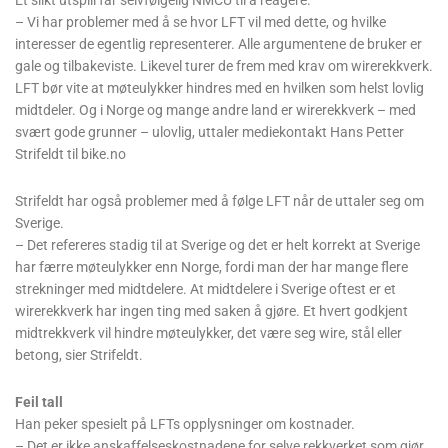
– Vi har problemer med å se hvor LFT vil med dette, og hvilke
interesser de egentlig representerer. Alle argumentene de bruker er
gale og tilbakeviste. Likevel turer de frem med krav om wirerekkverk.
LFT bør vite at møteulykker hindres med en hvilken som helst lovlig
midtdeler. Og i Norge og mange andre land er wirerekkverk – med
svært gode grunner – ulovlig, uttaler mediekontakt Hans Petter
Strifeldt til bike.no
Strifeldt har også problemer med å følge LFT når de uttaler seg om
Sverige.
– Det refereres stadig til at Sverige og det er helt korrekt at Sverige
har færre møteulykker enn Norge, fordi man der har mange flere
strekninger med midtdelere. At midtdelere i Sverige oftest er et
wirerekkverk har ingen ting med saken å gjøre. Et hvert godkjent
midtrekkverk vil hindre møteulykker, det være seg wire, stål eller
betong, sier Strifeldt.
Feil tall
Han peker spesielt på LFTs opplysninger om kostnader.
– Det er ikke anskaffelseskostnadene for selve rekkverket som gjør