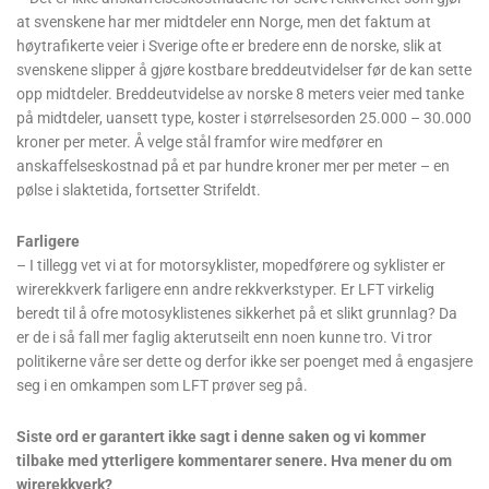
at svenskene har mer midtdeler enn Norge, men det faktum at
høytrafikerte veier i Sverige ofte er bredere enn de norske, slik at
svenskene slipper å gjøre kostbare breddeutvidelser før de kan sette
opp midtdeler. Breddeutvidelse av norske 8 meters veier med tanke
på midtdeler, uansett type, koster i størrelsesorden 25.000 – 30.000
kroner per meter. Å velge stål framfor wire medfører en
anskaffelseskostnad på et par hundre kroner mer per meter – en
pølse i slaktetida, fortsetter Strifeldt.
Farligere
– I tillegg vet vi at for motorsyklister, mopedførere og syklister er
wirerekkverk farligere enn andre rekkverkstyper. Er LFT virkelig
beredt til å ofre motosyklistenes sikkerhet på et slikt grunnlag? Da
er de i så fall mer faglig akterutseilt enn noen kunne tro. Vi tror
politikerne våre ser dette og derfor ikke ser poenget med å engasjere
seg i en omkampen som LFT prøver seg på.
Siste ord er garantert ikke sagt i denne saken og vi kommer
tilbake med ytterligere kommentarer senere. Hva mener du om
wirerekkverk?