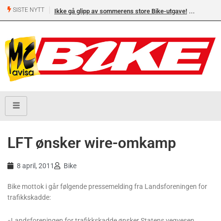
SISTE NYTT
Ikke gå glipp av sommerens store Bike-utgave!
LFT ønsker wire-omkamp
8 april, 2011
Bike
Bike mottok i går følgende pressemelding fra Landsforeningen for
trafikkskadde:
«Landsforeningen for trafikkskadde ønsker Statens vegvesen