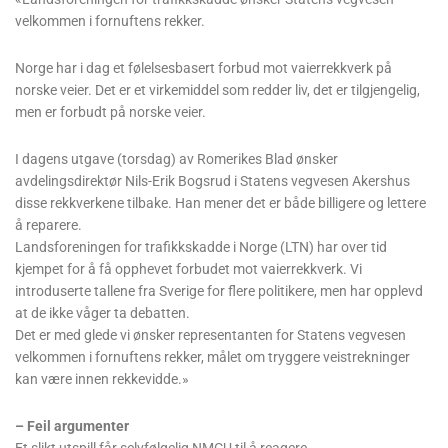
velkommen i fornuftens rekker.
Norge har i dag et følelsesbasert forbud mot vaierrekkverk på
norske veier. Det er et virkemiddel som redder liv, det er tilgjengelig,
men er forbudt på norske veier.
I dagens utgave (torsdag) av Romerikes Blad ønsker
avdelingsdirektør Nils-Erik Bogsrud i Statens vegvesen Akershus
disse rekkverkene tilbake. Han mener det er både billigere og lettere
å reparere.
Landsforeningen for trafikkskadde i Norge (LTN) har over tid
kjempet for å få opphevet forbudet mot vaierrekkverk. Vi
introduserte tallene fra Sverige for flere politikere, men har opplevd
at de ikke våger ta debatten.
Det er med glede vi ønsker representanten for Statens vegvesen
velkommen i fornuftens rekker, målet om tryggere veistrekninger
kan være innen rekkevidde.»
– Feil argumenter
Et slikt utspill får selvfølgelig NMCU til å reagere.